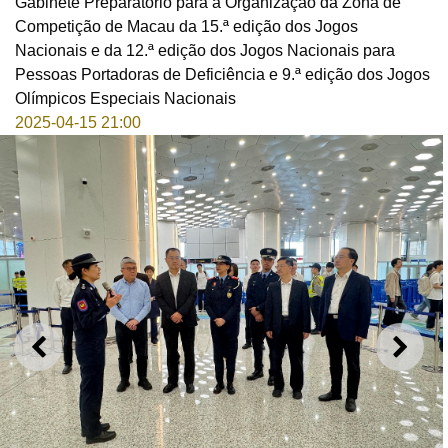
Gabinete Preparatório para a Organização da Zona de
Competição de Macau da 15.ª edição dos Jogos
Nacionais e da 12.ª edição dos Jogos Nacionais para
Pessoas Portadoras de Deficiência e 9.ª edição dos Jogos
Olímpicos Especiais Nacionais
2025-04-15 21:00
ANTERIOR
SEGU