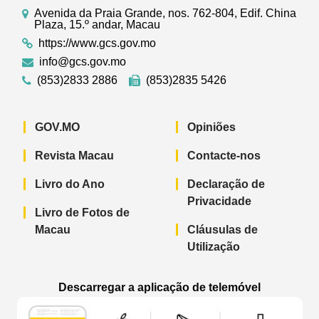
Avenida da Praia Grande, nos. 762-804, Edif. China
Plaza, 15.º andar, Macau
https://www.gcs.gov.mo
info@gcs.gov.mo
(853)2833 2886
(853)2835 5426
GOV.MO
Opiniões
Revista Macau
Contacte-nos
Livro do Ano
Declaração de
Privacidade
Livro de Fotos de
Macau
Cláusulas de
Utilização
Descarregar a aplicação de telemóvel
Aplicação de telemóvel “Notícias do G
Aplicação de telemóvel “
Aplicação 