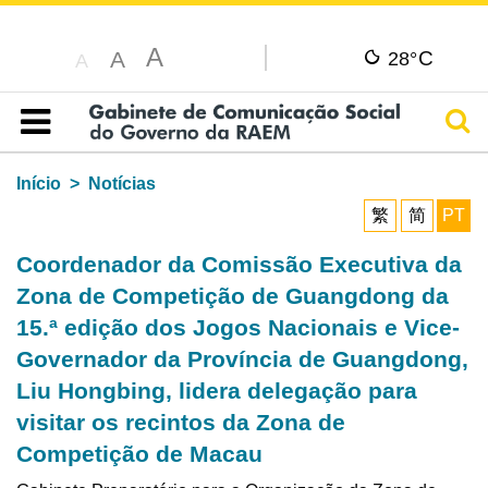
A
C
A
28°
A
Pesq
Índice
Início
Notícias
繁
简
PT
Coordenador da Comissão Executiva da
Zona de Competição de Guangdong da
15.ª edição dos Jogos Nacionais e Vice-
Governador da Província de Guangdong,
Liu Hongbing, lidera delegação para
visitar os recintos da Zona de
Competição de Macau