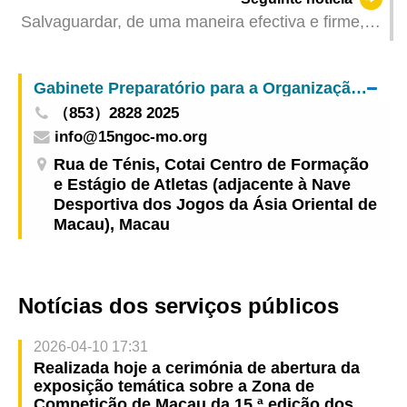
desempenho das suas funções e na construção
Salvaguardar, de uma maneira efectiva e firme, a
de uma barreira sólida de segurança nacional
porta da RAEM e fortalecer o desenvolvimento de
alta qualidade
Gabinete Preparatório para a Organização da Zona de Competição de Macau da 15.ª edição dos Jogos Nacionais e da 12.ª edição dos Jogos Nacionais para Pessoas Portadoras de Deficiência e 9.ª edição dos Jogos Olímpicos Especiais Nacionais
（853）2828 2025
info@15ngoc-mo.org
Rua de Ténis, Cotai Centro de Formação
e Estágio de Atletas (adjacente à Nave
Desportiva dos Jogos da Ásia Oriental de
Macau), Macau
Notícias dos serviços públicos
2026-04-10 17:31
Realizada hoje a cerimónia de abertura da
exposição temática sobre a Zona de
Competição de Macau da 15.ª edição dos