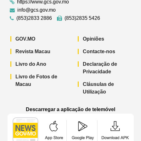
https://www.gcs.gov.mo
info@gcs.gov.mo
(853)2833 2886
(853)2835 5426
GOV.MO
Opiniões
Revista Macau
Contacte-nos
Livro do Ano
Declaração de
Privacidade
Livro de Fotos de
Macau
Cláusulas de
Utilização
Descarregar a aplicação de telemóvel
Aplicação de telemóvel “Notícias do G
Aplicação de telemóvel “
Aplicação 