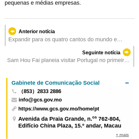
pequenas e médias empresas.
Anterior notícia
Expandir para os quatro cantos do mundo e
integrar-se melhor na conjuntura do
Seguinte notícia
desenvolvimento nacional
Sam Hou Fai planeia visitar Portugal no primeiro
semestre deste ano
Gabinete de Comunicação Social
（853）2833 2886
info@gcs.gov.mo
https://www.gcs.gov.mo/home/pt
os
Avenida da Praia Grande, n.
762-804,
Edifício China Plaza, 15.º andar, Macau
+ mais