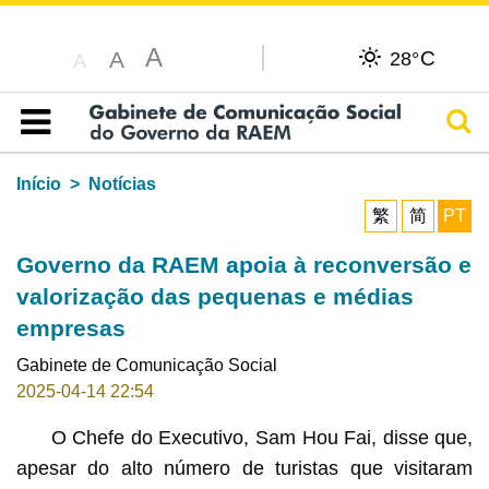
A
C
A
28°
A
Pesq
Índice
Início
Notícias
繁
简
PT
Governo da RAEM apoia à reconversão e
valorização das pequenas e médias
empresas
Gabinete de Comunicação Social
2025-04-14 22:54
O Chefe do Executivo, Sam Hou Fai, disse que,
apesar do alto número de turistas que visitaram