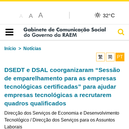
A
C
A
32°
A
Pesq
Índice
Início
Notícias
繁
简
PT
DSEDT e DSAL coorganizaram “Sessão
de emparelhamento para as empresas
tecnológicas certificadas” para ajudar
empresas tecnológicas a recrutarem
quadros qualificados
Direcção dos Serviços de Economia e Desenvolvimento
Tecnológico / Direcção dos Serviços para os Assuntos
Laborais