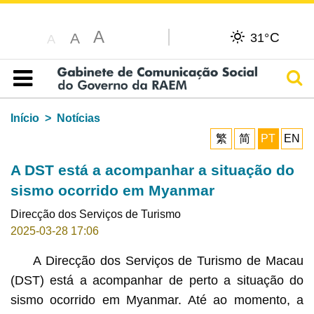
A
C
A
31°
A
Pesq
Índice
Início
Notícias
繁
简
PT
EN
A DST está a acompanhar a situação do
sismo ocorrido em Myanmar
Direcção dos Serviços de Turismo
2025-03-28 17:06
A Direcção dos Serviços de Turismo de Macau
(DST) está a acompanhar de perto a situação do
sismo ocorrido em Myanmar. Até ao momento, a