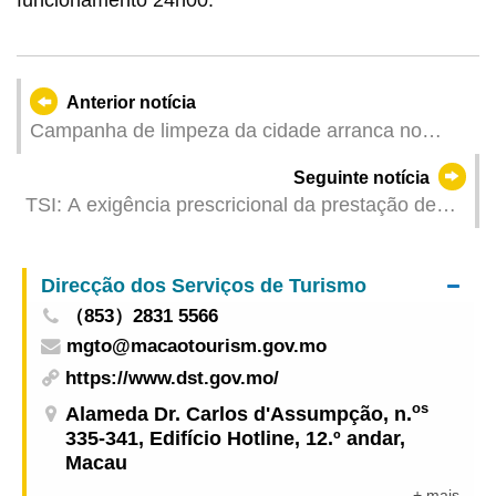
Anterior notícia
Campanha de limpeza da cidade arranca no
próximo mês, em colaboração entre Governo e
Seguinte notícia
sociedade para criar uma imagem urbana limpa e
TSI: A exigência prescricional da prestação de
bela
prova não é dispensada no período de transição
da qualificação profissional de contabilista
Direcção dos Serviços de Turismo
（853）2831 5566
mgto@macaotourism.gov.mo
https://www.dst.gov.mo/
os
Alameda Dr. Carlos d'Assumpção, n.
335-341, Edifício Hotline, 12.º andar,
Macau
+ mais