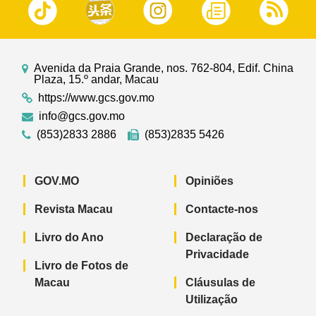
Avenida da Praia Grande, nos. 762-804, Edif. China
Plaza, 15.º andar, Macau
https://www.gcs.gov.mo
info@gcs.gov.mo
(853)2833 2886
(853)2835 5426
GOV.MO
Opiniões
Revista Macau
Contacte-nos
Livro do Ano
Declaração de
Privacidade
Livro de Fotos de
Macau
Cláusulas de
Utilização