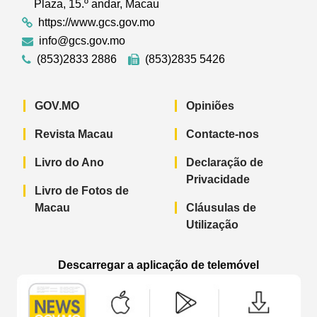
Plaza, 15.º andar, Macau
https://www.gcs.gov.mo
info@gcs.gov.mo
(853)2833 2886
(853)2835 5426
GOV.MO
Opiniões
Revista Macau
Contacte-nos
Livro do Ano
Declaração de
Privacidade
Livro de Fotos de
Macau
Cláusulas de
Utilização
Descarregar a aplicação de telemóvel
Aplicação de telemóvel “Notícias do G
Aplicação de telemóvel “
Aplicação 