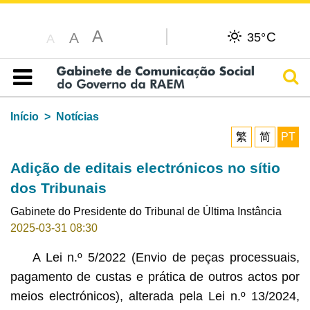
A
C
A
35°
A
Pesq
Índice
Início
Notícias
繁
简
PT
Adição de editais electrónicos no sítio
dos Tribunais
Gabinete do Presidente do Tribunal de Última Instância
2025-03-31 08:30
A Lei n.º 5/2022 (Envio de peças processuais,
pagamento de custas e prática de outros actos por
meios electrónicos), alterada pela Lei n.º 13/2024,