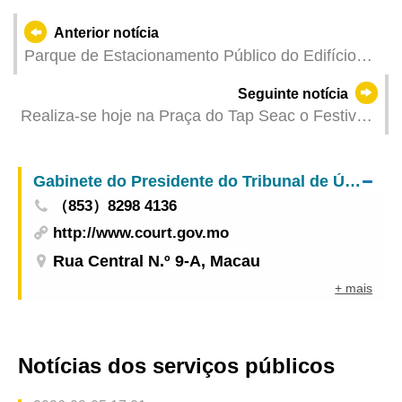
Anterior notícia
Parque de Estacionamento Público do Edifício
Mong Son abre no dia 1 de Abril com regime
Seguinte notícia
experimental de cobrança por meia hora
Realiza-se hoje na Praça do Tap Seac o Festival
de Divulgação Jurídica – “No Caminho com a Lei”
Gabinete do Presidente do Tribunal de Última Instância
（853）8298 4136
http://www.court.gov.mo
Rua Central N.º 9-A, Macau
+ mais
Notícias dos serviços públicos