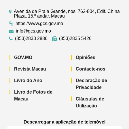
Avenida da Praia Grande, nos. 762-804, Edif. China
Plaza, 15.º andar, Macau
https://www.gcs.gov.mo
info@gcs.gov.mo
(853)2833 2886
(853)2835 5426
GOV.MO
Opiniões
Revista Macau
Contacte-nos
Livro do Ano
Declaração de
Privacidade
Livro de Fotos de
Macau
Cláusulas de
Utilização
Descarregar a aplicação de telemóvel
Aplicação de telemóvel “Notícias do G
Aplicação de telemóvel “
Aplicação 