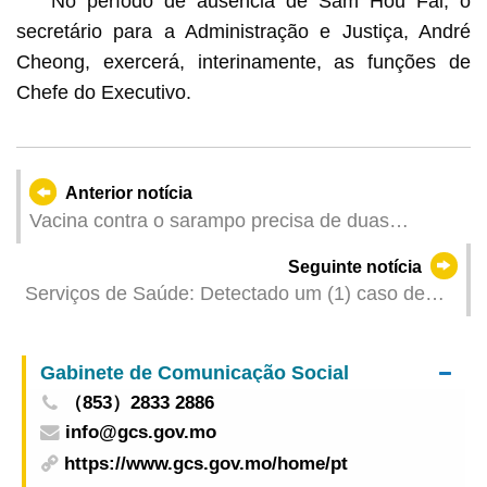
No período de ausência de Sam Hou Fai, o
secretário para a Administração e Justiça, André
Cheong, exercerá, interinamente, as funções de
Chefe do Executivo.
Anterior notícia
Vacina contra o sarampo precisa de duas
semanas para criar protecção| Pessoas sem
Seguinte notícia
imunidade devem ser vacinadas com
Serviços de Saúde: Detectado um (1) caso de
antecedência antes de viajar
infecção colectiva de gripe
Gabinete de Comunicação Social
（853）2833 2886
info@gcs.gov.mo
https://www.gcs.gov.mo/home/pt