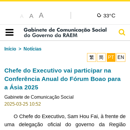
A
C
A
33°
A
Pesq
Índice
Início
Notícias
繁
简
PT
EN
Chefe do Executivo vai participar na
Conferência Anual do Fórum Boao para
a Ásia 2025
Gabinete de Comunicação Social
2025-03-25 10:52
O Chefe do Executivo, Sam Hou Fai, à frente de
uma delegação oficial do governo da Região