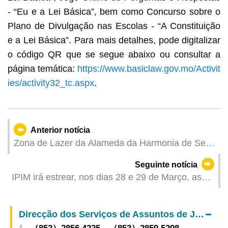
- “Eu e a Lei Básica”, bem como Concurso sobre o
Plano de Divulgação nas Escolas - “A Constituição
e a Lei Básica”. Para mais detalhes, pode digitalizar
o código QR que se segue abaixo ou consultar a
página temática:
https://www.basiclaw.gov.mo/Activit
ies/activity32_tc.aspx
.
Anterior notícia
Zona de Lazer da Alameda da Harmonia de Seac
Pai Van aberta ao público
Seguinte notícia
IPIM irá estrear, nos dias 28 e 29 de Março, as
actividades promocionais no “Encontro” e uma
série de actividades de experiência dos produtos
Direcção dos Serviços de Assuntos de Justiça
dos PLP Lançamento de medidas promocionais