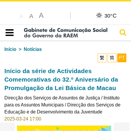
A
C
A
30°
A
Pesq
Índice
Início
Notícias
繁
简
PT
Início da série de Actividades
Comemorativas do 32.º Aniversário da
Promulgação da Lei Básica de Macau
Direcção dos Serviços de Assuntos de Justiça / Instituto
para os Assuntos Municipais / Direcção dos Serviços de
Educação e de Desenvolvimento da Juventude
2025-03-24 17:00