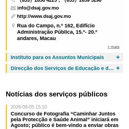
（853）2856 4225，（853）2859 5298
de “Troca MOP $1 por vinho de qualidade” e
info@dsaj.gov.mo
vários benefícios de consumo
http://www.dsaj.gov.mo
Rua do Campo, n.º 162, Edifício
Administração Pública, 15.º- 20.º
andares, Macau
+ mais
Instituto para os Assuntos Municipais
Direcção dos Serviços de Educação e de Desenvolvimento da Juventude
Notícias dos serviços públicos
2026-08-05 15:10
Concurso de Fotografia “Caminhar Juntos
pela Protecção e Saúde Animal” iniciará em
Agosto; público é bem-vindo a enviar obras