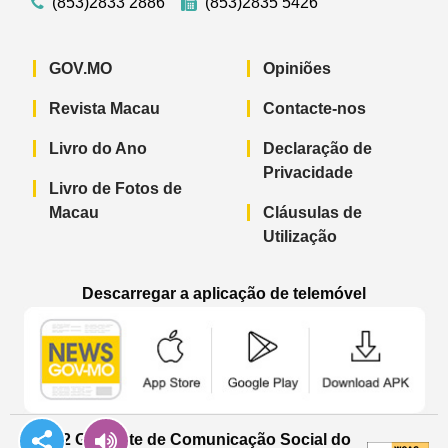
(853)2833 2886
(853)2835 5426
GOV.MO
Opiniões
Revista Macau
Contacte-nos
Livro do Ano
Declaração de
Privacidade
Livro de Fotos de
Macau
Cláusulas de
Utilização
Descarregar a aplicação de telemóvel
Aplicação de telemóvel “Notícias do G
Aplicação de telemóvel “
Aplicação 
© 2022 Gabinete de Comunicação Social do