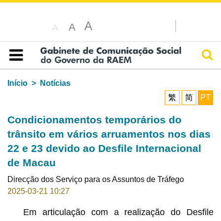
A
C
A
27°
A
Pesq
Índice
Início
Notícias
繁
简
PT
Condicionamentos temporários do
trânsito em vários arruamentos nos dias
22 e 23 devido ao Desfile Internacional
de Macau
Direcção dos Serviço para os Assuntos de Tráfego
2025-03-21 10:27
Em articulação com a realização do Desfile