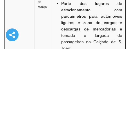
de
Parte dos lugares de
Março
estacionamento com
parquímetros para automóveis
ligeiros e zona de cargas e
descargas de mercadorias e
tomada e largada de
passageiros na Calçada de S.
João;
Parte dos lugares de
estacionamento com
parquímetros para motociclos e
ciclomotores na Rua Formosa;
Parte dos lugares de
estacionamento com
parquímetros para automóveis
ligeiros na Avenida da Praia
Grande.
Das
14h00