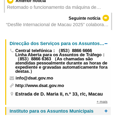
Anterior notícia
Retomado o funcionamento da máquina de
levantamento de documentos no Auto-Silo do
Seguinte notícia
Parque Central da Taipa
“Desfile Internacional de Macau 2025” colabora
com as seis grandes empresas de turismo e lazer
integrado em conjunto o Desfile de Grupos
Direcção dos Serviços para os Assuntos de Tráfego
Artísticos nos bairros comunitários
Central telefónica：（853）8866 6666
Linha Aberta para os Assuntos de Tráfego：
（853）8866 6363 （As chamadas são
atendidas pessoalmente durante as horas de
expediente e gravadas automaticamente fora
destas.）
info@dsat.gov.mo
http://www.dsat.gov.mo
Estrada de D. Maria II, n.º 33, r/c, Macau
+ mais
Instituto para os Assuntos Municipais