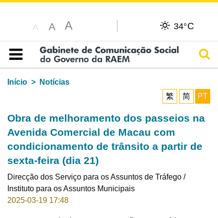
A
C
A
34°
A
Pesq
Índice
Início
Notícias
繁
简
PT
Obra de melhoramento dos passeios na
Avenida Comercial de Macau com
condicionamento de trânsito a partir de
sexta-feira (dia 21)
Direcção dos Serviço para os Assuntos de Tráfego /
Instituto para os Assuntos Municipais
2025-03-19 17:48