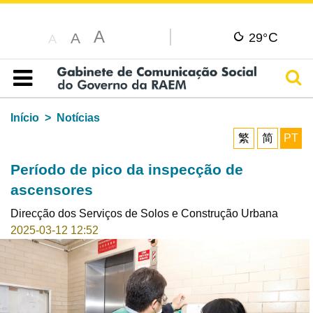
A
C
A
29°
A
Pesq
Índice
Início
Notícias
繁
简
PT
Período de pico da inspecção de
ascensores
Direcção dos Serviços de Solos e Construção Urbana
2025-03-12 12:52