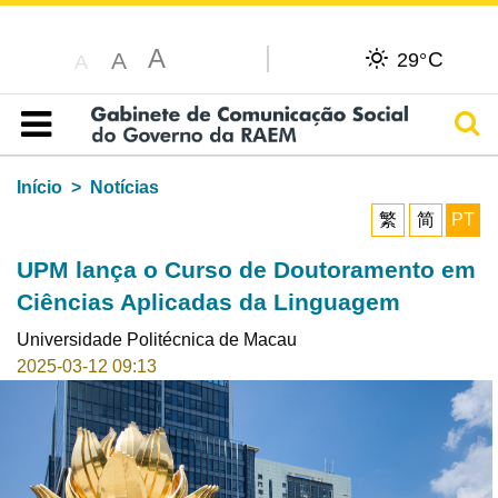
A
C
A
29°
A
Pesq
Índice
Início
Notícias
繁
简
PT
UPM lança o Curso de Doutoramento em
Ciências Aplicadas da Linguagem
Universidade Politécnica de Macau
2025-03-12 09:13