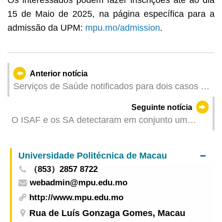
Os interessados podem fazer inscrições até ao dia
15 de Maio de 2025, na página específica para a
admissão da UPM:
mpu.mo/admission
.
Anterior notícia
Serviços de Saúde notificados para dois casos de
infecção colectiva da COVID-19
Seguinte notícia
O ISAF e os SA detectaram em conjunto um
ponto de distribuição de medicamentos
importados ilegalmente na zona das Portas do
Universidade Politécnica de Macau
Cerco
（853）2857 8722
webadmin@mpu.edu.mo
http://www.mpu.edu.mo
Rua de Luís Gonzaga Gomes, Macau