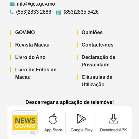
info@gcs.gov.mo
(853)2833 2886
(853)2835 5426
GOV.MO
Opiniões
Revista Macau
Contacte-nos
Livro do Ano
Declaração de
Privacidade
Livro de Fotos de
Macau
Cláusulas de
Utilização
Descarregar a aplicação de telemóvel
Aplicação de telemóvel “Notícias do G
Aplicação de telemóvel “
Aplicação 