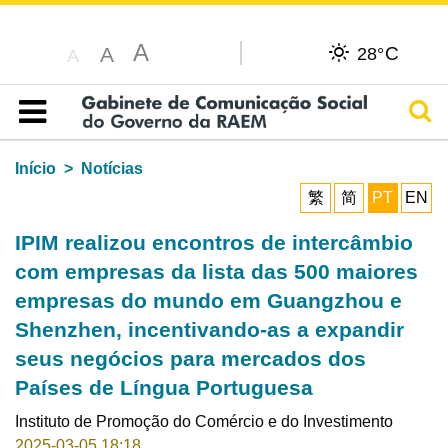
A
C
A
28°
A
Pesq
Índice
Início
Notícias
繁
简
PT
EN
IPIM realizou encontros de intercâmbio
com empresas da lista das 500 maiores
empresas do mundo em Guangzhou e
Shenzhen, incentivando-as a expandir
seus negócios para mercados dos
Países de Língua Portuguesa
Instituto de Promoção do Comércio e do Investimento
2025-03-05 18:18