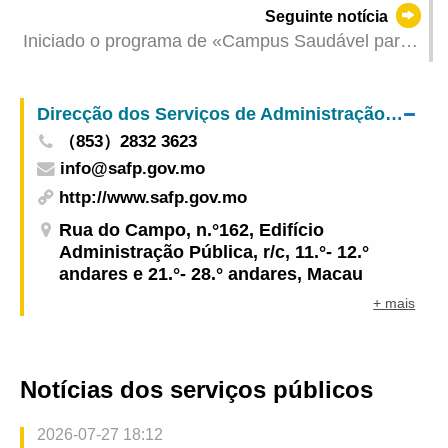
Seguinte notícia
estudo “Uma Faixa, Uma Rota"
Iniciado o programa de «Campus Saudável para
Instituições de Ensino Superior» pelos Serviços
de Saúde e pela Direcção dos Serviços de
Direcção dos Serviços de Administração e Função Pública
Educação e Juventude, em colaboração com 10
（853）2832 3623
instituições do ensino superior de Macau
info@safp.gov.mo
http://www.safp.gov.mo
Rua do Campo, n.°162, Edifício
Administração Pública, r/c, 11.°- 12.°
andares e 21.°- 28.° andares, Macau
+ mais
Notícias dos serviços públicos
2026-07-27 18:12