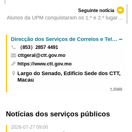
e Telecomunicações"
Seguinte notícia
Alunos da UPM conquistaram os 1.º e 2.º lugares
no “Concurso de Música do Festival de Artes dos
Estudantes da Ásia”
Direcção dos Serviços de Correios e Telecomunicações
（853）2857 4491
cttgeral@ctt.gov.mo
https://www.ctt.gov.mo
Largo do Senado, Edifício Sede dos CTT,
Macau
+ mais
Notícias dos serviços públicos
2026-07-27 09:00