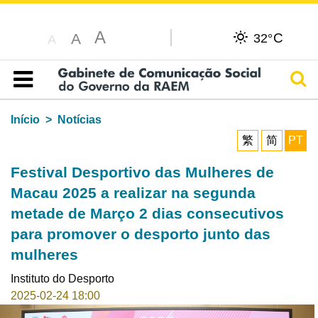
A
C
A
32°
A
Pesq
Índice
Início
Notícias
繁
简
PT
Festival Desportivo das Mulheres de
Macau 2025 a realizar na segunda
metade de Março 2 dias consecutivos
para promover o desporto junto das
mulheres
Instituto do Desporto
2025-02-24 18:00