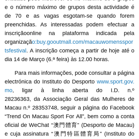
e o número máximo de grupos desta actividade é
de 70 e as vagas esgotam-se quando forem
preenchidas. As interessadas podem efectuar a
inscriçãoonline na plataforma indicada pela
organizaçã
o:buy.gooutmall.com/macauwomensspor
tsfestival
. A inscrição começa a partir de hoje até o
dia 14 de Março (6.ª feira) às 12.00 horas.
Para mais informações, pode consultar a página
electrónica do Instituto do Desporto
www.sport.gov.
mo
, ligar à linha aberta do I.D. n.º
28236363, da Associação Geral das Mulheres de
Macau n.º 28353748, seguir a página do Facebook
“Trend On Macau Sport For All”, bem como a conta
oficial de WeChat “澳門體育” (Desporto de Macau)
e cuja assinatura “澳門特區體育局” (Instituto do