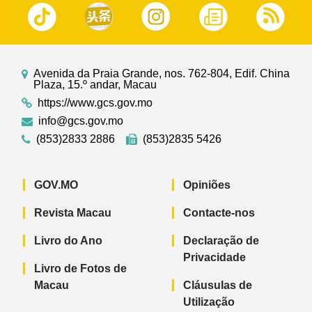
Avenida da Praia Grande, nos. 762-804, Edif. China
Plaza, 15.º andar, Macau
https://www.gcs.gov.mo
info@gcs.gov.mo
(853)2833 2886
(853)2835 5426
GOV.MO
Opiniões
Revista Macau
Contacte-nos
Livro do Ano
Declaração de
Privacidade
Livro de Fotos de
Macau
Cláusulas de
Utilização