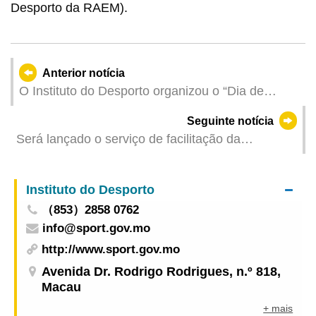
Desporto da RAEM).
Anterior notícia
O Instituto do Desporto organizou o “Dia de
Desporto para Todos” para promover a saúde no
Seguinte notícia
bairro comunitário
Será lançado o serviço de facilitação da
substituição do cartão para idosos a 6 de Março
A DSEDT apela aos residentes para não
Instituto do Desporto
necessitarem de se apressar a efectuar a
（853）2858 0762
substituição do novo cartão de idosos
info@sport.gov.mo
http://www.sport.gov.mo
Avenida Dr. Rodrigo Rodrigues, n.º 818,
Macau
+ mais