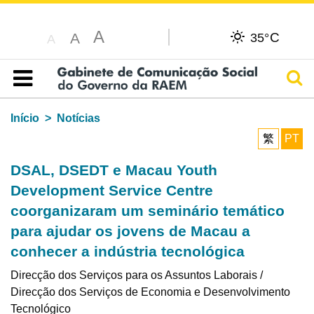
A
C
A
35°
A
Pesq
Índice
Início
Notícias
繁
PT
DSAL, DSEDT e Macau Youth
Development Service Centre
coorganizaram um seminário temático
para ajudar os jovens de Macau a
conhecer a indústria tecnológica
Direcção dos Serviços para os Assuntos Laborais /
Direcção dos Serviços de Economia e Desenvolvimento
Tecnológico