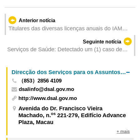
Anterior notícia
Titulares das diversas licenças anuais do IAM
podem tratar da renovação até finais de
Seguinte notícia
Fevereiro mediante a “Plataforma para Empresas
Serviços de Saúde: Detectado um (1) caso de
e Associações” ou nos centros de prestação de
infecção colectiva de gripe
serviços ao público do IAM
Direcção dos Serviços para os Assuntos Laborais
（853）2856 4109
dsalinfo@dsal.gov.mo
http://www.dsal.gov.mo
Avenida do Dr. Francisco Vieira
os
Machado, n.
221-279, Edifício Advance
Plaza, Macau
+ mais