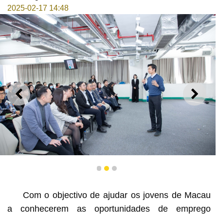
2025-02-17 14:48
ANTERIOR
SEGU
Sessão de interacção “Perguntas e respostas”
1
2
3
Com o objectivo de ajudar os jovens de Macau
a conhecerem as oportunidades de emprego