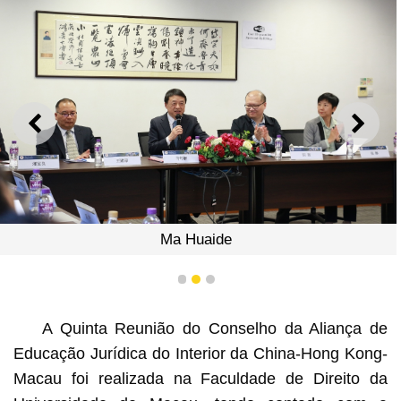
ANTERIOR
SEGU
Foto de grupo
1
2
3
A Quinta Reunião do Conselho da Aliança de
Educação Jurídica do Interior da China-Hong Kong-
Macau foi realizada na Faculdade de Direito da