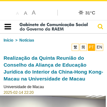
A
C
A
31°
A
Pesq
Índice
Início
Notícias
繁
简
PT
EN
Realização da Quinta Reunião do
Conselho da Aliança de Educação
Jurídica do Interior da China-Hong Kong-
Macau na Universidade de Macau
Universidade de Macau
2025-02-14 22:20