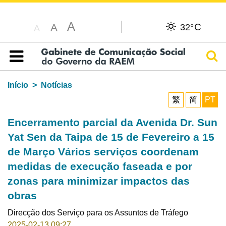
A
C
A
32°
A
Pesq
Índice
Início
Notícias
繁
简
PT
Encerramento parcial da Avenida Dr. Sun
Yat Sen da Taipa de 15 de Fevereiro a 15
de Março Vários serviços coordenam
medidas de execução faseada e por
zonas para minimizar impactos das
obras
Direcção dos Serviço para os Assuntos de Tráfego
2025-02-13 09:27