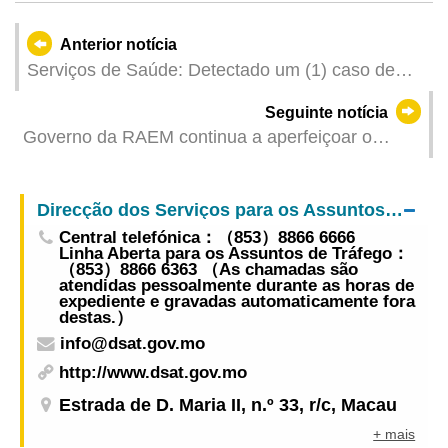
Anterior notícia
Serviços de Saúde: Detectado um (1) caso de
infecção colectiva de gripe
Seguinte notícia
Governo da RAEM continua a aperfeiçoar o
projecto do viaduto nas Zonas A e B dos Novos
Aterros Urbanos
Direcção dos Serviços para os Assuntos de Tráfego
Central telefónica：（853）8866 6666
Linha Aberta para os Assuntos de Tráfego：
（853）8866 6363 （As chamadas são
atendidas pessoalmente durante as horas de
expediente e gravadas automaticamente fora
destas.）
info@dsat.gov.mo
http://www.dsat.gov.mo
Estrada de D. Maria II, n.º 33, r/c, Macau
+ mais