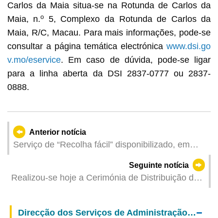
Carlos da Maia situa-se na Rotunda de Carlos da
o
Maia, n.
5, Complexo da Rotunda de Carlos da
Maia, R/C, Macau. Para mais informações, pode-se
consultar a página temática electrónica
www.dsi.go
v.mo/eservice
. Em caso de dúvida, pode-se ligar
para a linha aberta da DSI 2837-0777 ou 2837-
0888.
Anterior notícia
Serviço de “Recolha fácil” disponibilizado, em
todos Centros de Serviços de Auto-Atendimento
Seguinte notícia
de 24 horas do Governo
Realizou-se hoje a Cerimónia de Distribuição de
Prémios e Certificados aos Atletas e Treinadores
de Mérito de Macau 2024
Direcção dos Serviços de Administração e Função Pública