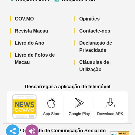
GOV.MO
Opiniões
Revista Macau
Contacte-nos
Livro do Ano
Declaração de
Privacidade
Livro de Fotos de
Macau
Cláusulas de
Utilização
Descarregar a aplicação de telemóvel
Aplicação de telemóvel “Notícias do G
Aplicação de telemóvel “
Aplicação 
© 2022 Gabinete de Comunicação Social do