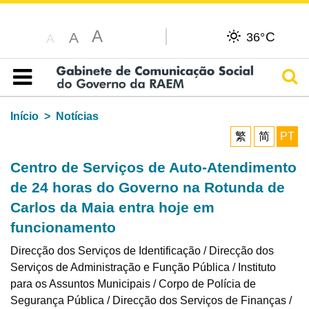
A
C
A
36°
A
Pesq
Índice
Início
Notícias
繁
简
PT
Centro de Serviços de Auto-Atendimento
de 24 horas do Governo na Rotunda de
Carlos da Maia entra hoje em
funcionamento
Direcção dos Serviços de Identificação / Direcção dos
Serviços de Administração e Função Pública / Instituto
para os Assuntos Municipais / Corpo de Polícia de
Segurança Pública / Direcção dos Serviços de Finanças /