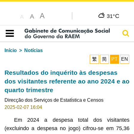
A
C
A
31°
A
Pesq
Índice
Início
Notícias
繁
简
PT
EN
Resultados do inquérito às despesas
dos visitantes referente ao ano 2024 e ao
quarto trimestre
Direcção dos Serviços de Estatística e Censos
2025-02-07 16:04
Em 2024 a despesa total dos visitantes
(excluindo a despesa no jogo) cifrou-se em 75,36