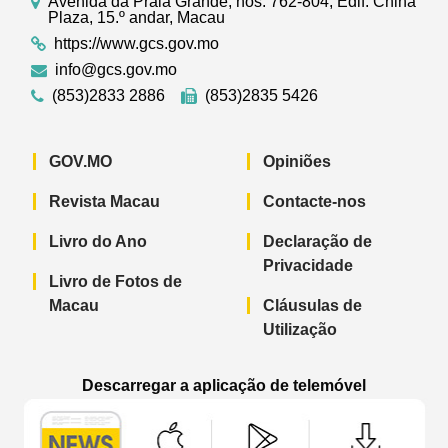
Avenida da Praia Grande, nos. 762-804, Edif. China
Plaza, 15.º andar, Macau
https://www.gcs.gov.mo
info@gcs.gov.mo
(853)2833 2886
(853)2835 5426
GOV.MO
Opiniões
Revista Macau
Contacte-nos
Livro do Ano
Declaração de
Privacidade
Livro de Fotos de
Macau
Cláusulas de
Utilização
Descarregar a aplicação de telemóvel
Aplicação de telemóvel “Notícias do G
Aplicação de telemóvel “
Aplicação 