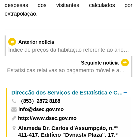
despesas dos visitantes calculados por
extrapolação.
Anterior notícia
Índice de preços da habitação referente ao ano
2024 e ao período de Outubro a Dezembro
Seguinte notícia
Estatísticas relativas ao pagamento móvel e a
cartões de pagamento – 4.º Trimestre 2024
Direcção dos Serviços de Estatística e Censos
（853）2872 8188
info@dsec.gov.mo
http://www.dsec.gov.mo
os
Alameda Dr. Carlos d'Assumpção, n.
411-417, Edifício "Dynasty Plaza", 17.º