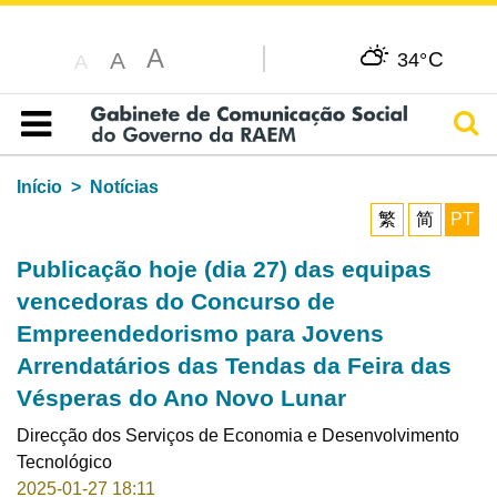
A
C
A
34°
A
Pesq
Índice
Início
Notícias
繁
简
PT
Publicação hoje (dia 27) das equipas
vencedoras do Concurso de
Empreendedorismo para Jovens
Arrendatários das Tendas da Feira das
Vésperas do Ano Novo Lunar
Direcção dos Serviços de Economia e Desenvolvimento
Tecnológico
2025-01-27 18:11