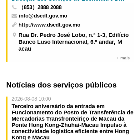
com o Embaixador “Pou Kong Ieng” para festejar
（853）2888 2088
o Ano Novo Lunar
info@dsedt.gov.mo
http://www.dsedt.gov.mo
Rua Dr. Pedro José Lobo, n.º 1-3, Edifício
Banco Luso Internacional, 6.º andar, Ｍ
acau
+ mais
Notícias dos serviços públicos
2026-08-08 10:00
Terceiro aniversário da entrada em
Funcionamento do Posto de Transferência de
Mercadorias Transfronteiriço de Macau da
Ponte Hong Kong-Zhuhai-Macau Impulso à
conectividade logística eficiente entre Hong
Kong e Macau