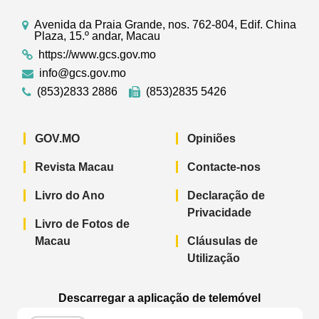
Avenida da Praia Grande, nos. 762-804, Edif. China
Plaza, 15.º andar, Macau
https://www.gcs.gov.mo
info@gcs.gov.mo
(853)2833 2886
(853)2835 5426
GOV.MO
Opiniões
Revista Macau
Contacte-nos
Livro do Ano
Declaração de
Privacidade
Livro de Fotos de
Macau
Cláusulas de
Utilização
Descarregar a aplicação de telemóvel
Aplicação de telemóvel “Notícias do G
Aplicação de telemóvel “
Aplicação 