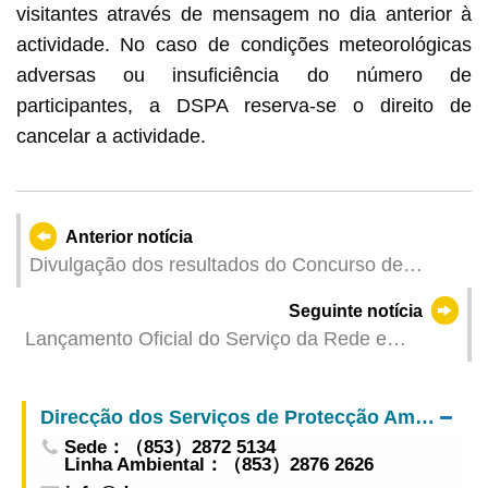
visitantes através de mensagem no dia anterior à
actividade. No caso de condições meteorológicas
adversas ou insuficiência do número de
participantes, a DSPA reserva-se o direito de
cancelar a actividade.
Anterior notícia
Divulgação dos resultados do Concurso de
Fotografia e do Concurso de Desenho para
Seguinte notícia
Estudantes do 32.º Concurso Internacional de
Lançamento Oficial do Serviço da Rede e
Fogo-de-Artifício de Macau
Interligação Directa entre a “Central
Moneymarkets Unit” de Hong Kong e a Central
Direcção dos Serviços de Protecção Ambiental
de Depósito de Valores Mobiliários de Macau
Sede：（853）2872 5134
Linha Ambiental：（853）2876 2626