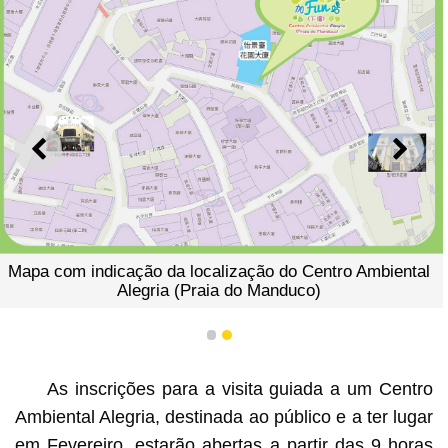
ANTERIOR
SEGU
Mapa com indicação da localização do Centro Ambiental
Alegria (Praia do Manduco)
1
2
As inscrições para a visita guiada a um Centro
Ambiental Alegria, destinada ao público e a ter lugar
em Fevereiro, estarão abertas a partir das 9 horas