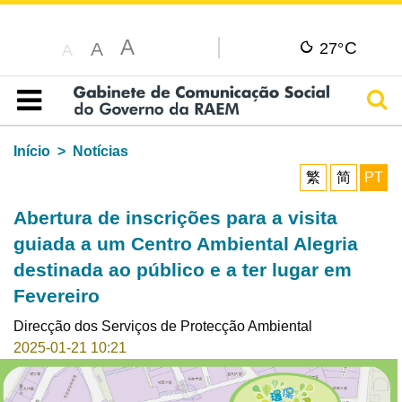
A
C
A
27°
A
Pesq
Índice
Início
Notícias
繁
简
PT
Abertura de inscrições para a visita
guiada a um Centro Ambiental Alegria
destinada ao público e a ter lugar em
Fevereiro
Direcção dos Serviços de Protecção Ambiental
2025-01-21 10:21