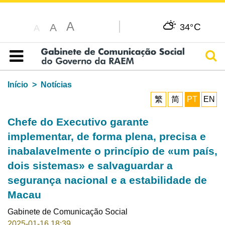
A
C
A
34°
A
Pesq
Índice
Início
Notícias
繁
简
PT
EN
Chefe do Executivo garante
implementar, de forma plena, precisa e
inabalavelmente o princípio de «um país,
dois sistemas» e salvaguardar a
segurança nacional e a estabilidade de
Macau
Gabinete de Comunicação Social
2025-01-16 18:39