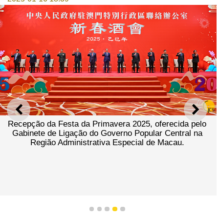
ANTERIOR
SEGU
Recepção da Festa da Primavera 2025, oferecida pelo
Gabinete de Ligação do Governo Popular Central na
Região Administrativa Especial de Macau.
1
2
3
4
5