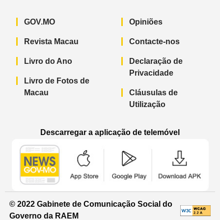
GOV.MO
Opiniões
Revista Macau
Contacte-nos
Livro do Ano
Declaração de
Privacidade
Livro de Fotos de
Macau
Cláusulas de
Utilização
Descarregar a aplicação de telemóvel
Aplicação de telemóvel “Notícias do G
Aplicação de telemóvel “
Aplicação 
© 2022 Gabinete de Comunicação Social do
Governo da RAEM