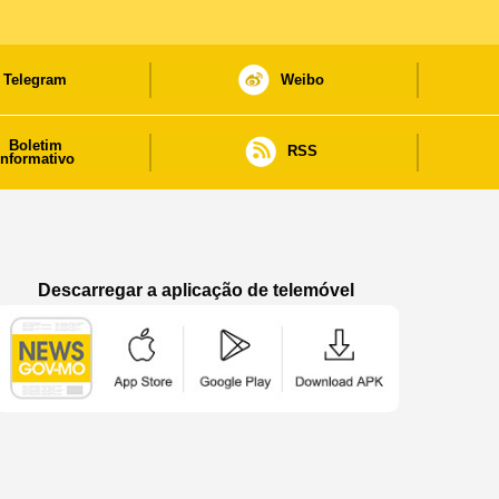
Telegram
Weibo
Boletim
RSS
informativo
Descarregar a aplicação de telemóvel
Aplicação de telemóvel “Notícias do Governo
Aplicação de telemóvel “Notícia
Aplicação de telem