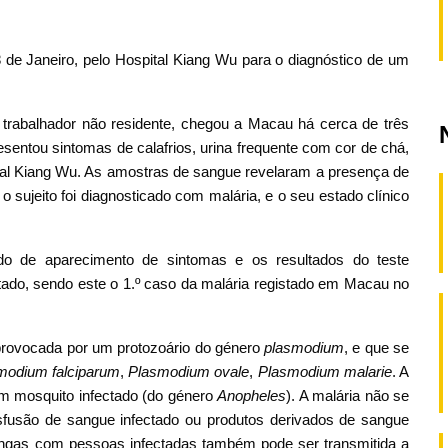
 de Janeiro, pelo Hospital Kiang Wu para o diagnóstico de um
 trabalhador não residente, chegou a Macau há cerca de três
esentou sintomas de calafrios, urina frequente com cor de chá,
spital Kiang Wu. As amostras de sangue revelaram a presença de
 sujeito foi diagnosticado com malária, e o seu estado clínico
do de aparecimento de sintomas e os resultados do teste
rtado, sendo este o 1.º caso da malária registado em Macau no
 provocada por um protozoário do género
plasmodium
, e que se
modium falciparum
,
Plasmodium ovale
,
Plasmodium malarie
. A
um mosquito infectado (do género
Anopheles
). A malária não se
nsfusão de sangue infectado ou produtos derivados de sangue
eringas com pessoas infectadas também pode ser transmitida a