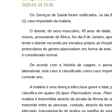
2025-01-10 15:30
Os Serviços de Saúde foram notificados, no dia 8
(1) caso importado da malária.
O doente, do sexo masculino, 49 anos de idade,
meses, proveniente de África. No dia 8 de Janeiro, apr
tendo o doente recorrido por iniciativa própria ao Ho
protozoários do género plasmodium em forma de anel, o
é considerado normal.
De acordo com a história de viagem, o perío
laboratorial, este caso é classificado como caso impo
corrente ano.
A malária é uma doença infecciosa grave e fatal,
classifica em quatro (4) tipos:
Plasmodium vivax
,
Plas
malária é transmitida através da picada da fêmea de 
transmite entre as pessoas, contudo, através da tra
infectado, transplantação de órgãos ou partilha de s