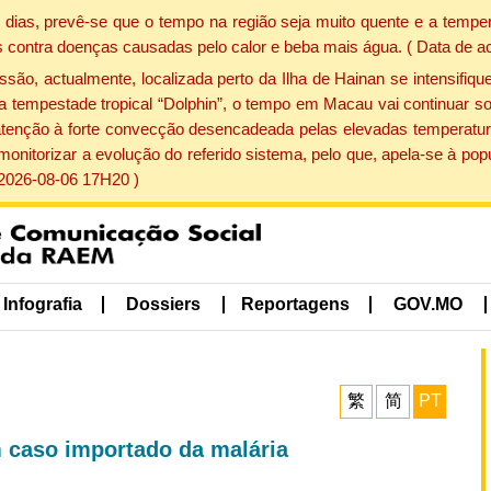
dias, prevê-se que o tempo na região seja muito quente e a temper
 contra doenças causadas pelo calor e beba mais água. ( Data de a
, actualmente, localizada perto da Ilha de Hainan se intensifique
a tempestade tropical “Dolphin”, o tempo em Macau vai continuar so
atenção à forte convecção desencadeada pelas elevadas temperatur
 monitorizar a evolução do referido sistema, pelo que, apela-se à 
 2026-08-06 17H20 )
Infografia
Dossiers
Reportagens
GOV.MO
繁
简
PT
 caso importado da malária