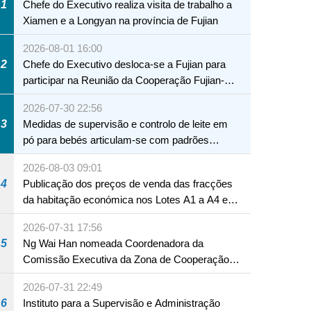
1
Chefe do Executivo realiza visita de trabalho a
Xiamen e a Longyan na província de Fujian
2026-08-01 16:00
2
Chefe do Executivo desloca-se a Fujian para
participar na Reunião da Cooperação Fujian-
Macau
2026-07-30 22:56
3
Medidas de supervisão e controlo de leite em
pó para bebés articulam-se com padrões
internacionais Serviços interdepartamentais
2026-08-03 09:01
envidam esforços para assegurar a saúde dos
4
Publicação dos preços de venda das fracções
bebés e crianças, assim como a segurança
da habitação económica nos Lotes A1 a A4 e
alimentar
A12 da Zona A dos Novos Aterros
2026-07-31 17:56
5
Ng Wai Han nomeada Coordenadora da
Comissão Executiva da Zona de Cooperação
Aprofundada entre Guangdong e Macau em
2026-07-31 22:49
Hengqin
6
Instituto para a Supervisão e Administração