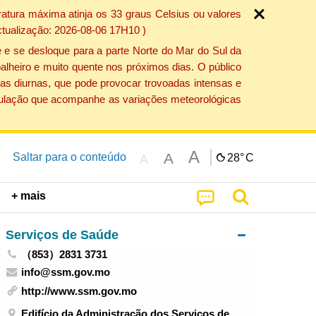
atura máxima atinja os 33 graus Celsius ou valores
ctualização: 2026-08-06 17H10 )
 e se desloque para a parte Norte do Mar do Sul da
alheiro e muito quente nos próximos dias. O público
as diurnas, que pode provocar trovoadas intensas e
população que acompanhe as variações meteorológicas
A
A
Saltar para o conteúdo
28°
C
A
+ mais
Serviços de Saúde
（853）2831 3731
info@ssm.gov.mo
http://www.ssm.gov.mo
Edifício da Administração dos Serviços de