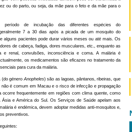
ez ou do parto, ou seja, da mãe para o feto e da mãe para o
período de incubação das diferentes espécies do
geralmente 7 a 30 dias após a picada de um mosquito do
de alguns pacientes pode durar vários meses ou até mais. Os
, dores de cabeça, fadiga, dores musculares, etc., enquanto as
ca e renal, convulsões, inconsciência e coma. A malária é
Actualmente, os medicamentos são eficazes no tratamento da
senciais para cura da malária.
a (do género
Anopheles
) são as lagoas, pântanos, ribeiras, que
s não é comum em Macau e o risco de infecção e propagação
ia ocorre frequentemente em regiões com clima quente, como
 da Ásia e América do Sul. Os Serviços de Saúde apelam aos
alária é endémica, devem adoptar medidas anti-mosquitos e,
os preventivos.
eguintes: