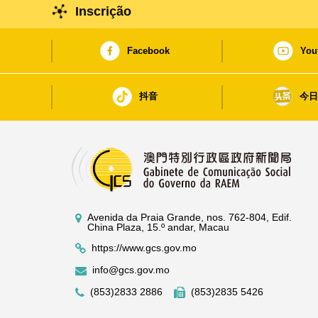
Inscrição
Facebook
You
抖音
今
Avenida da Praia Grande, nos. 762-804, Edif.
China Plaza, 15.º andar, Macau
https://www.gcs.gov.mo
info@gcs.gov.mo
(853)2833 2886
(853)2835 5426