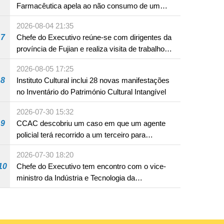
Farmacêutica apela ao não consumo de um
produto com substâncias medicamentosas
2026-08-04 21:35
ocidentais
7
Chefe do Executivo reúne-se com dirigentes da
província de Fujian e realiza visita de trabalho
em Fuzhou
2026-08-05 17:25
8
Instituto Cultural inclui 28 novas manifestações
no Inventário do Património Cultural Intangível
2026-07-30 15:32
9
CCAC descobriu um caso em que um agente
policial terá recorrido a um terceiro para
assumir por si a culpa na sequência de uma
2026-07-30 18:20
infracção rodoviária
10
Chefe do Executivo tem encontro com o vice-
ministro da Indústria e Tecnologia da
Informação