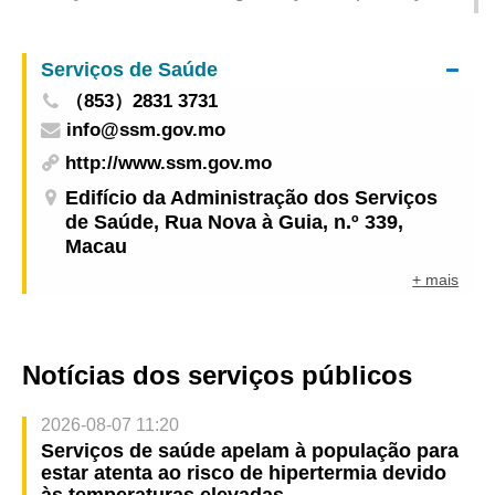
de assistência médica no dia de descanso
compensatório relativo ao Dia de Imaculada
Serviços de Saúde
Conceição
（853）2831 3731
info@ssm.gov.mo
http://www.ssm.gov.mo
Edifício da Administração dos Serviços
de Saúde, Rua Nova à Guia, n.º 339,
Macau
+ mais
Notícias dos serviços públicos
2026-08-07 11:20
Serviços de saúde apelam à população para
estar atenta ao risco de hipertermia devido
às temperaturas elevadas