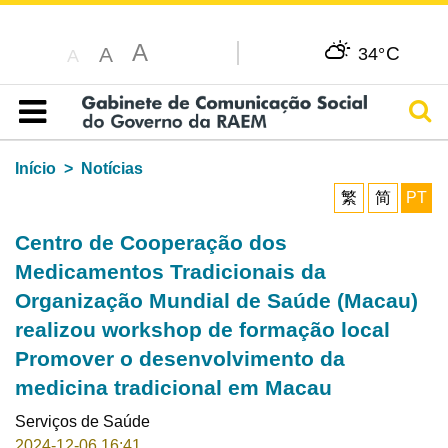
A
C
A
34°
A
Pesq
Índice
Início
Notícias
繁
简
PT
Centro de Cooperação dos
Medicamentos Tradicionais da
Organização Mundial de Saúde (Macau)
realizou workshop de formação local
Promover o desenvolvimento da
medicina tradicional em Macau
Serviços de Saúde
2024-12-06 16:41