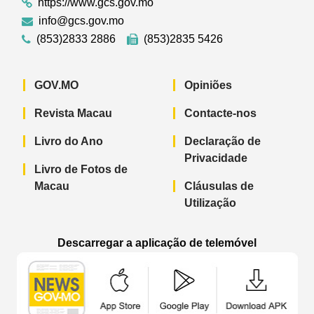
https://www.gcs.gov.mo
info@gcs.gov.mo
(853)2833 2886
(853)2835 5426
GOV.MO
Opiniões
Revista Macau
Contacte-nos
Livro do Ano
Declaração de
Privacidade
Livro de Fotos de
Macau
Cláusulas de
Utilização
Descarregar a aplicação de telemóvel
Aplicação de telemóvel “Notícias do G
Aplicação de telemóvel “
Aplicação 