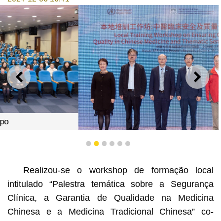
ANTERIOR
SEGU
1
2
3
4
5
6
2. Fotografia de grupo do Subdirector dos Serviços de
Saúde, Dr. Cheang Seng Ip com os convidados
Realizou-se o workshop de formação local
intitulado “Palestra temática sobre a Segurança
Clínica, a Garantia de Qualidade na Medicina
Chinesa e a Medicina Tradicional Chinesa” co-