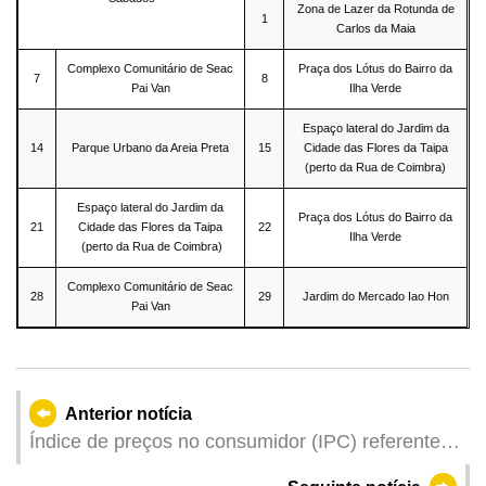
Zona de Lazer da Rotunda de
1
Carlos da Maia
Complexo Comunitário de Seac
Praça dos Lótus do Bairro da
7
8
Pai Van
Ilha Verde
Espaço lateral do Jardim da
14
Parque Urbano da Areia Preta
15
Cidade das Flores da Taipa
(perto da Rua de Coimbra)
Espaço lateral do Jardim da
Praça dos Lótus do Bairro da
21
Cidade das Flores da Taipa
22
Ilha Verde
(perto da Rua de Coimbra)
Complexo Comunitário de Seac
28
29
Jardim do Mercado Iao Hon
Pai Van
Anterior notícia
Índice de preços no consumidor (IPC) referente a
Outubro de 2024