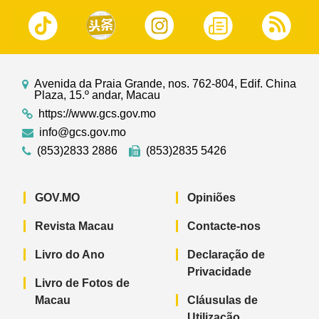
Avenida da Praia Grande, nos. 762-804, Edif. China
Plaza, 15.º andar, Macau
https://www.gcs.gov.mo
info@gcs.gov.mo
(853)2833 2886
(853)2835 5426
GOV.MO
Opiniões
Revista Macau
Contacte-nos
Livro do Ano
Declaração de
Privacidade
Livro de Fotos de
Macau
Cláusulas de
Utilização