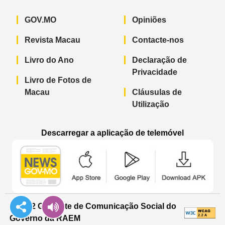
GOV.MO
Opiniões
Revista Macau
Contacte-nos
Livro do Ano
Declaração de
Privacidade
Livro de Fotos de
Macau
Cláusulas de
Utilização
Descarregar a aplicação de telemóvel
Aplicação de telemóvel “Notícias do G
Aplicação de telemóvel “
Aplicação 
© 2022 Gabinete de Comunicação Social do
Governo da RAEM