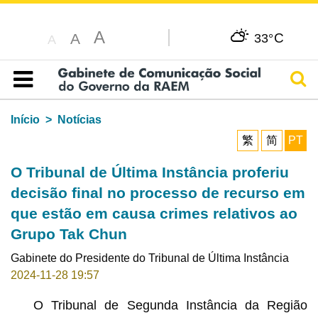
A
C
A
33°
A
Pesq
Índice
Início
Notícias
繁
简
PT
O Tribunal de Última Instância proferiu
decisão final no processo de recurso em
que estão em causa crimes relativos ao
Grupo Tak Chun
Gabinete do Presidente do Tribunal de Última Instância
2024-11-28 19:57
O Tribunal de Segunda Instância da Região