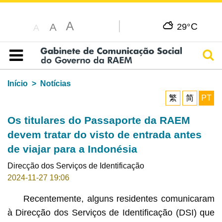
A
C
A
29°
A
Pesq
Índice
Início
Notícias
繁
简
PT
Os titulares do Passaporte da RAEM
devem tratar do visto de entrada antes
de viajar para a Indonésia
Direcção dos Serviços de Identificação
2024-11-27 19:06
Recentemente, alguns residentes comunicaram
à Direcção dos Serviços de Identificação (DSI) que