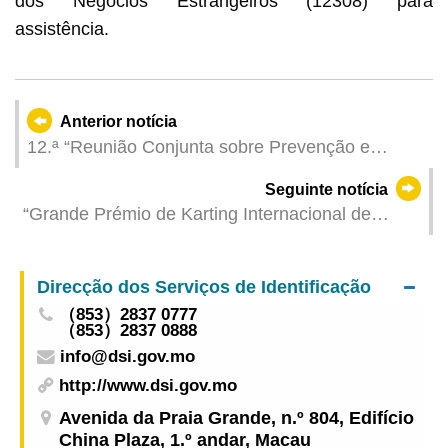
dos Negócios Estrangeiros (12308) para
assistência.
Anterior notícia
12.ª “Reunião Conjunta sobre Prevenção e
Combate aos Crimes Financeiros” e 2.ª
Seguinte notícia
“Cerimónia de Entrega de Prémios aos Casos de
“Grande Prémio de Karting Internacional de
Relatórios de Transacções Suspeitas de Relevo”
Macau 2024” – patrocinado por Sands China
organizadas pelo Gabinete de Informação
Limited, realiza-se nesta e na próxima semana
Financeira dos Serviços de Polícia Unitários
Direcção dos Serviços de Identificação
（853）2837 0777
（853）2837 0888
info@dsi.gov.mo
http://www.dsi.gov.mo
Avenida da Praia Grande, n.º 804, Edifício
China Plaza, 1.º andar, Macau