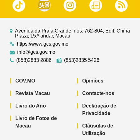
Avenida da Praia Grande, nos. 762-804, Edif. China
Plaza, 15.º andar, Macau
https://www.gcs.gov.mo
info@gcs.gov.mo
(853)2833 2886
(853)2835 5426
GOV.MO
Opiniões
Revista Macau
Contacte-nos
Livro do Ano
Declaração de
Privacidade
Livro de Fotos de
Macau
Cláusulas de
Utilização