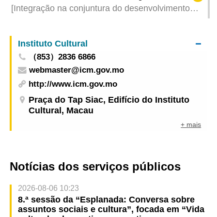
[Integração na conjuntura do desenvolvimento
nacional] IPIM lidera 21 empresas de Macau e
associações comerciais para visita à Província de
Instituto Cultural
Sichuan, no sentido de promover a cooperação
（853）2836 6866
económica com a região ocidental
webmaster@icm.gov.mo
http://www.icm.gov.mo
Praça do Tap Siac, Edifício do Instituto
Cultural, Macau
+ mais
Notícias dos serviços públicos
2026-08-06 10:23
8.ª sessão da “Esplanada: Conversa sobre
assuntos sociais e cultura”, focada em “Vida