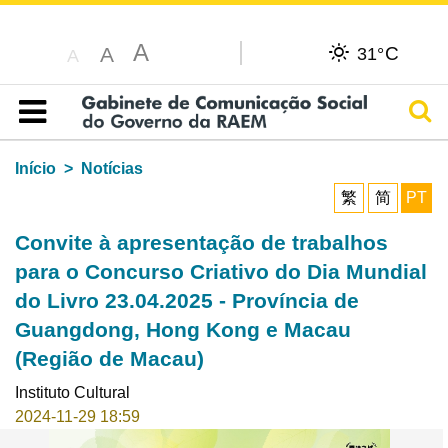
A
C
A
31°
A
Pesq
Índice
Início
Notícias
繁
简
PT
Convite à apresentação de trabalhos
para o Concurso Criativo do Dia Mundial
do Livro 23.04.2025 - Província de
Guangdong, Hong Kong e Macau
(Região de Macau)
Instituto Cultural
2024-11-29 18:59