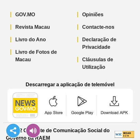
GOV.MO
Opiniões
Revista Macau
Contacte-nos
Livro do Ano
Declaração de
Privacidade
Livro de Fotos de
Macau
Cláusulas de
Utilização
Descarregar a aplicação de telemóvel
Aplicação de telemóvel “Notícias do G
Aplicação de telemóvel “
Aplicação 
© 2022 Gabinete de Comunicação Social do
Governo da RAEM