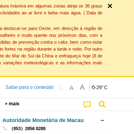
ratura máxima em algumas zonas atinja os 36 graus
tividades ao ar livre e beba mais água. ( Data de
a deslocar-se para Oeste, em direcção à região do
 soalheiro e muito quente nos próximos dias, com a
edidas de prevenção contra o calor, bem como estar
fortes na região durante a tarde e noite. Por outro
rte do Mar do Sul da China e enfraqueça hoje (8 de
s variações meteorológicas e as informações mais
A
A
Saltar para o conteúdo
29°
C
A
+ mais
Autoridade Monetária de Macau
（853）2856 8288