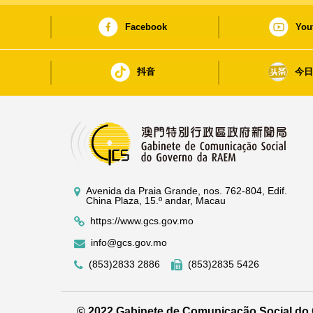
Facebook
You
抖音
今
Avenida da Praia Grande, nos. 762-804, Edif.
China Plaza, 15.º andar, Macau
https://www.gcs.gov.mo
info@gcs.gov.mo
(853)2833 2886
(853)2835 5426
© 2022 Gabinete de Comunicação Social d