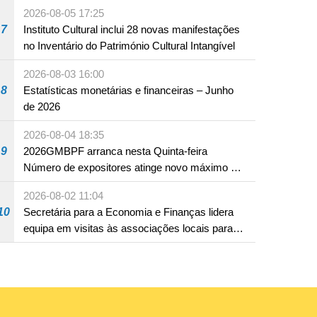
produto com substâncias medicamentosas
2026-08-05 17:25
ocidentais
7
Instituto Cultural inclui 28 novas manifestações
no Inventário do Património Cultural Intangível
2026-08-03 16:00
8
Estatísticas monetárias e financeiras – Junho
de 2026
2026-08-04 18:35
9
2026GMBPF arranca nesta Quinta-feira
Número de expositores atinge novo máximo em
18 anos
2026-08-02 11:04
10
Secretária para a Economia e Finanças lidera
equipa em visitas às associações locais para
consolidar consensos e promover os trabalhos
nas áreas económica e social