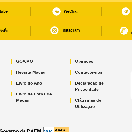
tube
WeChat
日头条
Instagram
GOV.MO
Opiniões
Revista Macau
Contacte-nos
Livro do Ano
Declaração de
Privacidade
Livro de Fotos de
Macau
Cláusulas de
Utilização
o Governo da RAEM