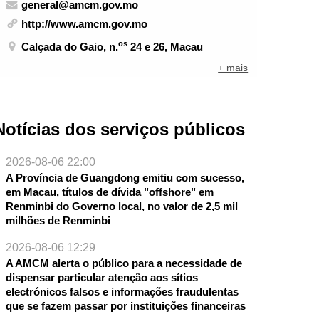
general@amcm.gov.mo
http://www.amcm.gov.mo
os
Calçada do Gaio, n.
24 e 26, Macau
+ mais
Notícias dos serviços públicos
2026-08-06 22:00
A Província de Guangdong emitiu com sucesso,
em Macau, títulos de dívida "offshore" em
Renminbi do Governo local, no valor de 2,5 mil
milhões de Renminbi
2026-08-06 12:29
A AMCM alerta o público para a necessidade de
dispensar particular atenção aos sítios
electrónicos falsos e informações fraudulentas
que se fazem passar por instituições financeiras