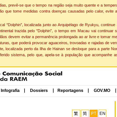
dias, prevê-se que o tempo na região seja muito quente e a tempe
ão que tome medidas contra doenças causadas pelo calor, evite ac
 “Dolphin”, localizada junto ao Arquipélago de Ryukyu, continue 
ntinental trazida pelo “Dolphin”, o tempo em Macau vai continuar
dãos devem evitar a permanência prolongada ao ar livre e tomar m
ras, que poderá provocar aguaceiros, trovoadas e rajadas de vento 
e, localizada perto da Ilha de Hainan se desloque para a parte No
ferido sistema, pelo que, apela-se à população que acompanhe a
Infografia
Dossiers
Reportagens
GOV.MO
繁
简
PT
EN