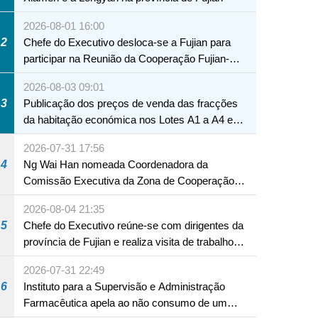
2026-08-01 16:00
2
Chefe do Executivo desloca-se a Fujian para
participar na Reunião da Cooperação Fujian-
Macau
2026-08-03 09:01
3
Publicação dos preços de venda das fracções
da habitação económica nos Lotes A1 a A4 e
A12 da Zona A dos Novos Aterros
2026-07-31 17:56
4
Ng Wai Han nomeada Coordenadora da
Comissão Executiva da Zona de Cooperação
Aprofundada entre Guangdong e Macau em
2026-08-04 21:35
Hengqin
5
Chefe do Executivo reúne-se com dirigentes da
província de Fujian e realiza visita de trabalho
em Fuzhou
2026-07-31 22:49
6
Instituto para a Supervisão e Administração
Farmacêutica apela ao não consumo de um