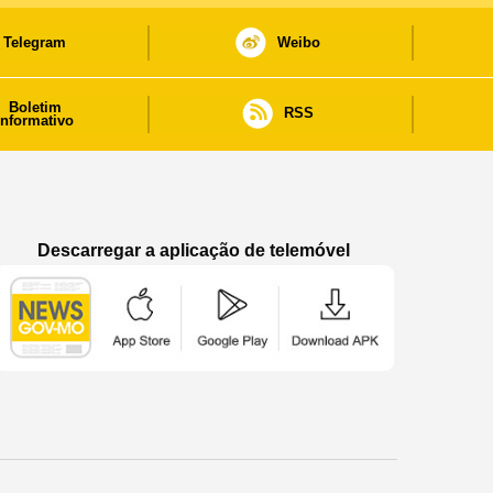
Telegram
Weibo
Boletim
RSS
informativo
Descarregar a aplicação de telemóvel
Aplicação de telemóvel “Notícias do Governo
Aplicação de telemóvel “Notícia
Aplicação de telem