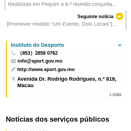
Realizada em Pequim a 6.ª reunião conjunta
sobre o apoio à participação e colaboração
Seguinte notícia
abrangente de Macau na construção de “Uma
[Promover modelo “Um Evento, Dois Locais”]
Faixa, Uma Rota”
Mais de 150 representantes do sector
participaram na Sessão de Promoção da Marca
Instituto do Desporto
MICE² Macao x Hengqin 2024, em Xangai,
（853）2858 0762
resultando em cem encontros comerciais
info@sport.gov.mo
http://www.sport.gov.mo
Avenida Dr. Rodrigo Rodrigues, n.º 818,
Macau
+ mais
Notícias dos serviços públicos