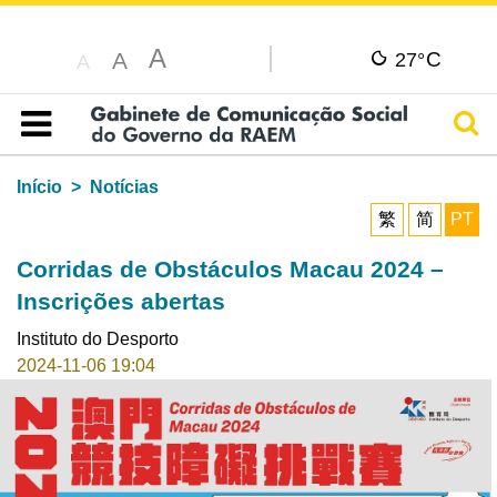
A
C
A
27°
A
Pesq
Índice
Início
Notícias
繁
简
PT
Corridas de Obstáculos Macau 2024 –
Inscrições abertas
Instituto do Desporto
2024-11-06 19:04