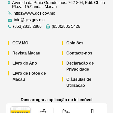
Avenida da Praia Grande, nos. 762-804, Edif. China
Plaza, 15.º andar, Macau
https://www.gcs.gov.mo
info@gcs.gov.mo
(853)2833 2886
(853)2835 5426
GOV.MO
Opiniões
Revista Macau
Contacte-nos
Livro do Ano
Declaração de
Privacidade
Livro de Fotos de
Macau
Cláusulas de
Utilização
Descarregar a aplicação de telemóvel
Aplicação de telemóvel “Notícias do G
Aplicação de telemóvel “
Aplicação 