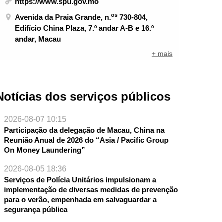
https://www.spu.gov.mo
os
Avenida da Praia Grande, n.
730-804,
Edifício China Plaza, 7.º andar A-B e 16.º
andar, Macau
+ mais
Notícias dos serviços públicos
2026-08-07 10:15
Participação da delegação de Macau, China na
Reunião Anual de 2026 do “Asia / Pacific Group
On Money Laundering”
2026-08-05 18:36
Serviços de Polícia Unitários impulsionam a
implementação de diversas medidas de prevenção
para o verão, empenhada em salvaguardar a
segurança pública