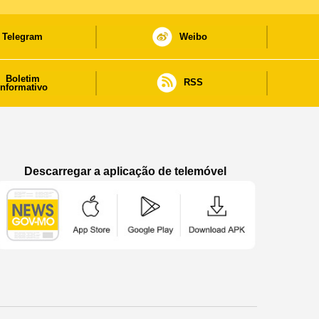
Telegram
Weibo
Boletim
RSS
informativo
Descarregar a aplicação de telemóvel
Aplicação de telemóvel “Notícias do Governo
Aplicação de telemóvel “Notícia
Aplicação de telem