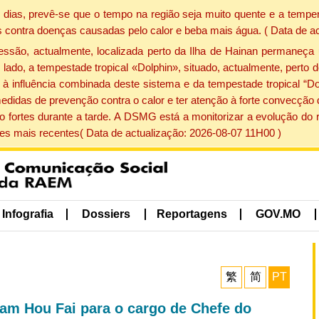
dias, prevê-se que o tempo na região seja muito quente e a temper
 contra doenças causadas pelo calor e beba mais água. ( Data de a
ão, actualmente, localizada perto da Ilha de Hainan permaneça 
lado, a tempestade tropical «Dolphin», situado, actualmente, perto 
à influência combinada deste sistema e da tempestade tropical “Do
edidas de prevenção contra o calor e ter atenção à forte convecçã
o fortes durante a tarde. A DSMG está a monitorizar a evolução do r
s mais recentes( Data de actualização: 2026-08-07 11H00 )
Infografia
Dossiers
Reportagens
GOV.MO
繁
简
PT
Sam Hou Fai para o cargo de Chefe do