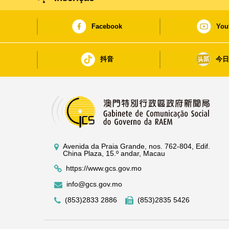
Facebook
You
抖音
今
Avenida da Praia Grande, nos. 762-804, Edif.
China Plaza, 15.º andar, Macau
https://www.gcs.gov.mo
info@gcs.gov.mo
(853)2833 2886
(853)2835 5426