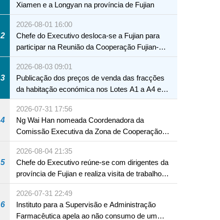
Xiamen e a Longyan na província de Fujian
2026-08-01 16:00
2
Chefe do Executivo desloca-se a Fujian para
participar na Reunião da Cooperação Fujian-
Macau
2026-08-03 09:01
3
Publicação dos preços de venda das fracções
da habitação económica nos Lotes A1 a A4 e
A12 da Zona A dos Novos Aterros
2026-07-31 17:56
4
Ng Wai Han nomeada Coordenadora da
Comissão Executiva da Zona de Cooperação
Aprofundada entre Guangdong e Macau em
2026-08-04 21:35
Hengqin
5
Chefe do Executivo reúne-se com dirigentes da
província de Fujian e realiza visita de trabalho
em Fuzhou
2026-07-31 22:49
6
Instituto para a Supervisão e Administração
Farmacêutica apela ao não consumo de um