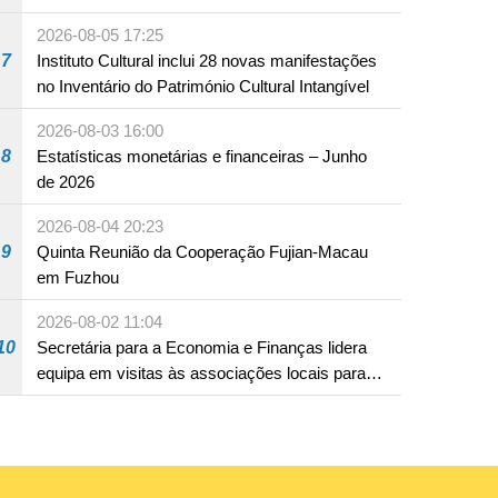
produto com substâncias medicamentosas
2026-08-05 17:25
ocidentais
7
Instituto Cultural inclui 28 novas manifestações
no Inventário do Património Cultural Intangível
2026-08-03 16:00
8
Estatísticas monetárias e financeiras – Junho
de 2026
2026-08-04 20:23
9
Quinta Reunião da Cooperação Fujian-Macau
em Fuzhou
2026-08-02 11:04
10
Secretária para a Economia e Finanças lidera
equipa em visitas às associações locais para
consolidar consensos e promover os trabalhos
nas áreas económica e social