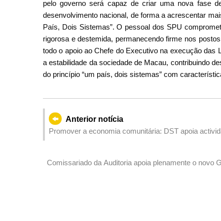
pelo governo será capaz de criar uma nova fase d
desenvolvimento nacional, de forma a acrescentar ma
País, Dois Sistemas”. O pessoal dos SPU compromete
rigorosa e destemida, permanecendo firme nos postos 
todo o apoio ao Chefe do Executivo na execução das L
a estabilidade da sociedade de Macau, contribuindo 
do princípio “um país, dois sistemas” com característ
Anterior notícia
Promover a economia comunitária: DST apoia activ
Prémio para mostrar dinamismo de “turismo +” de M
Comissariado da Auditoria apoia plenamente o novo G
cumprimento das funções com diligência de acordo co