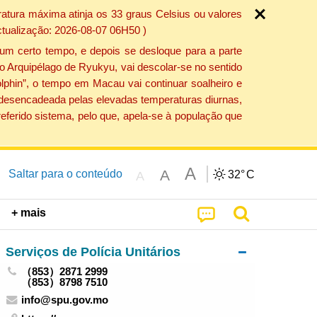
atura máxima atinja os 33 graus Celsius ou valores
ctualização: 2026-08-07 06H50 )
um certo tempo, e depois se desloque para a parte
do Arquipélago de Ryukyu, vai descolar-se no sentido
lphin”, o tempo em Macau vai continuar soalheiro e
o desencadeada pelas elevadas temperaturas diurnas,
eferido sistema, pelo que, apela-se à população que
A
A
Saltar para o conteúdo
32°
C
A
+ mais
Serviços de Polícia Unitários
（853）2871 2999
（853）8798 7510
info@spu.gov.mo