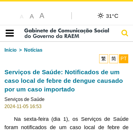
A
C
A
31°
A
Pesq
Índice
Início
Notícias
繁
简
PT
Serviços de Saúde: Notificados de um
caso local de febre de dengue causado
por um caso importado
Serviços de Saúde
2024-11-05 16:53
Na sexta-feira (dia 1), os Serviços de Saúde
foram notificados de um caso local de febre de