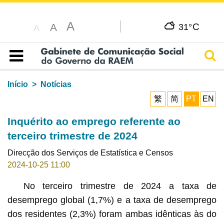
A
C
A
31°
A
Pesq
Índice
Início
Notícias
繁
简
PT
EN
Inquérito ao emprego referente ao
terceiro trimestre de 2024
Direcção dos Serviços de Estatística e Censos
2024-10-25 11:00
No terceiro trimestre de 2024 a taxa de
desemprego global (1,7%) e a taxa de desemprego
dos residentes (2,3%) foram ambas idênticas às do