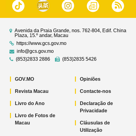
Avenida da Praia Grande, nos. 762-804, Edif. China
Plaza, 15.º andar, Macau
https://www.gcs.gov.mo
info@gcs.gov.mo
(853)2833 2886
(853)2835 5426
GOV.MO
Opiniões
Revista Macau
Contacte-nos
Livro do Ano
Declaração de
Privacidade
Livro de Fotos de
Macau
Cláusulas de
Utilização