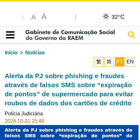
A
C
A
32°
A
Pesq
Índice
Início
Notícias
繁
简
PT
EN
Alerta da PJ sobre phishing e fraudes
através de falsos SMS sobre “expiração
de pontos” de supermercado para evitar
roubos de dados dos cartões de crédito
Polícia Judiciária
2024-10-21 15:48