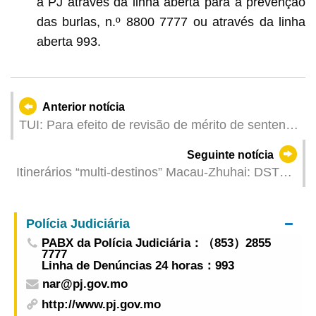
à PJ através da linha aberta para a prevenção
das burlas, n.º 8800 7777 ou através da linha
aberta 993.
Anterior notícia
TUI: Para efeito de revisão de mérito de sentença
do exterior, é necessário provar a aplicabilidade
Seguinte notícia
do direito de Macau com resultado mais favorável
Itinerários “multi-destinos” Macau-Zhuhai: DST
organiza visita de familiarização para entidades
de turismo do exterior com base em Hong Kong
Polícia Judiciária
aos recursos das ilhas costeiras para expandir
PABX da Polícia Judiciária：（853）2855
mercados de visitantes internacionais
7777
Linha de Denúncias 24 horas：993
nar@pj.gov.mo
http://www.pj.gov.mo