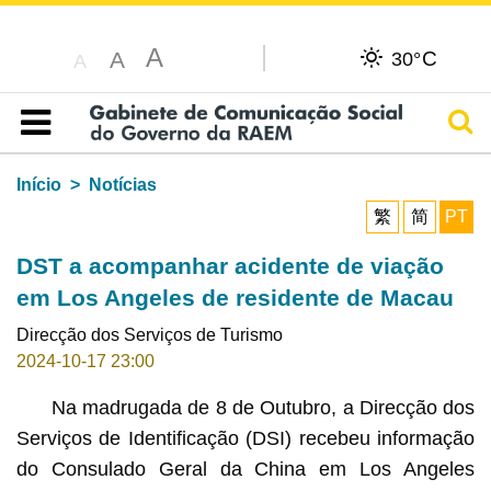
A
C
A
30°
A
Pesq
Índice
Início
Notícias
繁
简
PT
DST a acompanhar acidente de viação
em Los Angeles de residente de Macau
Direcção dos Serviços de Turismo
2024-10-17 23:00
Na madrugada de 8 de Outubro, a Direcção dos
Serviços de Identificação (DSI) recebeu informação
do Consulado Geral da China em Los Angeles