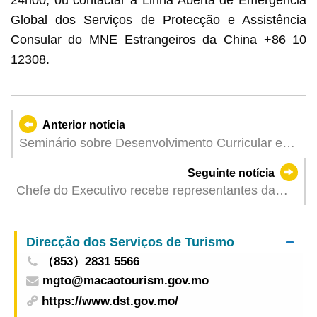
Global dos Serviços de Protecção e Assistência
Consular do MNE Estrangeiros da China +86 10
12308.
Anterior notícia
Seminário sobre Desenvolvimento Curricular e
Elaboração de Materiais Didácticos entre o
Seguinte notícia
Interior da China e Macau termina com sucesso
Chefe do Executivo recebe representantes da
Exposição de materiais didácticos das duas
Universidade de Ciência e Tecnologia de Macau
partes pretende partilhar os frutos do
desenvolvimento
Direcção dos Serviços de Turismo
（853）2831 5566
mgto@macaotourism.gov.mo
https://www.dst.gov.mo/