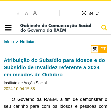
A
C
A
34°
A
Pesq
Índice
Início
Notícias
繁
PT
Atribuição do Subsídio para Idosos e do
Subsídio de Invalidez referente a 2024
em meados de Outubro
Instituto de Acção Social
2024-10-04 15:38
O Governo da RAEM, a fim de demonstrar o
seu carinho para com os idosos e pessoas com