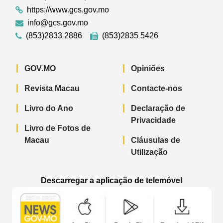
https://www.gcs.gov.mo
info@gcs.gov.mo
(853)2833 2886
(853)2835 5426
GOV.MO
Opiniões
Revista Macau
Contacte-nos
Livro do Ano
Declaração de
Privacidade
Livro de Fotos de
Macau
Cláusulas de
Utilização
Descarregar a aplicação de telemóvel
Aplicação de telemóvel “Notícias do G
Aplicação de telemóvel “
Aplicação 