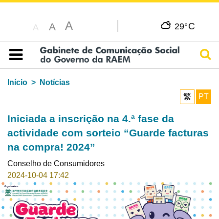
A
C
A
29°
A
Pesq
Índice
Início
Notícias
繁
PT
Iniciada a inscrição na 4.ª fase da
actividade com sorteio “Guarde facturas
na compra! 2024”
Conselho de Consumidores
2024-10-04 17:42