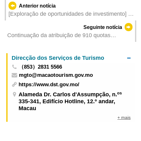
Anterior notícia
[Exploração de oportunidades de investimento] O
IPIM coordena a participação de empresas
Seguinte notícia
dedicadas às quatro principais indústrias na
Continuação da atribuição de 910 quotas
CIFIT, realizada em Xiamen
regulares para a circulação de veículos
particulares de Macau entre Hong Kong e Macau
Direcção dos Serviços de Turismo
a partir de hoje
（853）2831 5566
mgto@macaotourism.gov.mo
https://www.dst.gov.mo/
os
Alameda Dr. Carlos d'Assumpção, n.
335-341, Edifício Hotline, 12.º andar,
Macau
+ mais