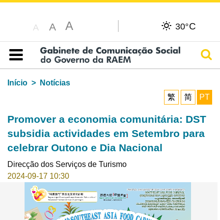
A
C
A
30°
A
Pesq
Índice
Início
Notícias
繁
简
PT
Promover a economia comunitária: DST
subsidia actividades em Setembro para
celebrar Outono e Dia Nacional
Direcção dos Serviços de Turismo
2024-09-17 10:30