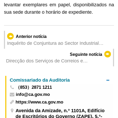
levantar exemplares em papel, disponibilizados na
sua sede durante o horário de expediente.
Anterior notícia
Inquérito de Conjuntura ao Sector Industrial
Exportador referente ao 2.º Trimestre de 2024
Seguinte notícia
Direcção dos Serviços de Correios e
Telecomunicações – Datas de Última Aceitação
para Correio de Natal via Superfície para o Ano
Comissariado da Auditoria
2024
（853）2871 1211
info@ca.gov.mo
https://www.ca.gov.mo
Avenida da Amizade, n.° 1101A, Edifício
de Escritórios do Governo (ZAPE), 5.°-