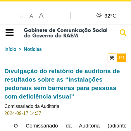
A
C
A
32°
A
Pesq
Índice
Início
Notícias
繁
PT
Divulgação do relatório de auditoria de
resultados sobre as “Instalações
pedonais sem barreiras para pessoas
com deficiência visual”
Comissariado da Auditoria
2024-09-17 14:37
O Comissariado da Auditoria (adiante