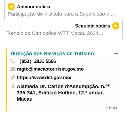
Anterior notícia
Participação do Instituto para a Supervisão e
Administração Farmacêutica no Fórum sobre o
Seguinte notícia
Desenvolvimento da Medicina Tradicional
Torneio de Campeões WTT Macau 2024
Chinesa no âmbito de “Uma Faixa, Uma Rota”
apresentado pelo Galaxy Entertainment Group –
Disposições de trânsito
Direcção dos Serviços de Turismo
（853）2831 5566
mgto@macaotourism.gov.mo
https://www.dst.gov.mo/
os
Alameda Dr. Carlos d'Assumpção, n.
335-341, Edifício Hotline, 12.º andar,
Macau
+ mais