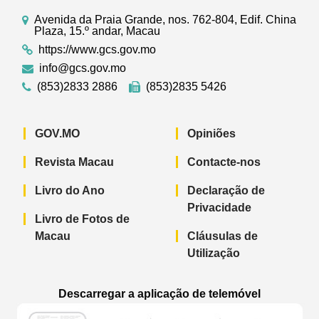
Avenida da Praia Grande, nos. 762-804, Edif. China
Plaza, 15.º andar, Macau
https://www.gcs.gov.mo
info@gcs.gov.mo
(853)2833 2886
(853)2835 5426
GOV.MO
Opiniões
Revista Macau
Contacte-nos
Livro do Ano
Declaração de
Privacidade
Livro de Fotos de
Macau
Cláusulas de
Utilização
Descarregar a aplicação de telemóvel
Aplicação de telemóvel “Notícias do G
Aplicação de telemóvel “
Aplicação 