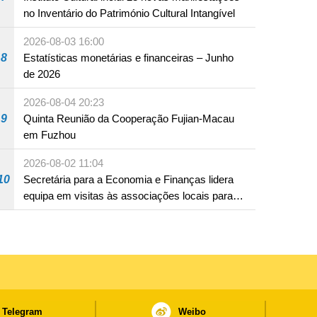
no Inventário do Património Cultural Intangível
2026-08-03 16:00
8
Estatísticas monetárias e financeiras – Junho
de 2026
2026-08-04 20:23
9
Quinta Reunião da Cooperação Fujian-Macau
em Fuzhou
2026-08-02 11:04
10
Secretária para a Economia e Finanças lidera
equipa em visitas às associações locais para
consolidar consensos e promover os trabalhos
nas áreas económica e social
Telegram
Weibo