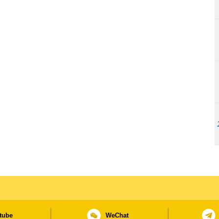
tube
WeChat