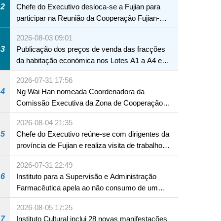
2
Chefe do Executivo desloca-se a Fujian para
participar na Reunião da Cooperação Fujian-
Macau
2026-08-03 09:01
3
Publicação dos preços de venda das fracções
da habitação económica nos Lotes A1 a A4 e
A12 da Zona A dos Novos Aterros
2026-07-31 17:56
4
Ng Wai Han nomeada Coordenadora da
Comissão Executiva da Zona de Cooperação
Aprofundada entre Guangdong e Macau em
2026-08-04 21:35
Hengqin
5
Chefe do Executivo reúne-se com dirigentes da
província de Fujian e realiza visita de trabalho
em Fuzhou
2026-07-31 22:49
6
Instituto para a Supervisão e Administração
Farmacêutica apela ao não consumo de um
produto com substâncias medicamentosas
2026-08-05 17:25
ocidentais
7
Instituto Cultural inclui 28 novas manifestações