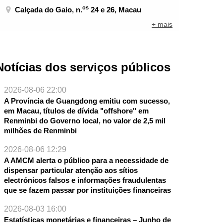
os
Calçada do Gaio, n.
24 e 26, Macau
+ mais
Notícias dos serviços públicos
2026-08-06 22:00
A Província de Guangdong emitiu com sucesso,
em Macau, títulos de dívida "offshore" em
Renminbi do Governo local, no valor de 2,5 mil
milhões de Renminbi
2026-08-06 12:29
A AMCM alerta o público para a necessidade de
dispensar particular atenção aos sítios
electrónicos falsos e informações fraudulentas
NTE
que se fazem passar por instituições financeiras
2026-08-03 16:00
Estatísticas monetárias e financeiras – Junho de