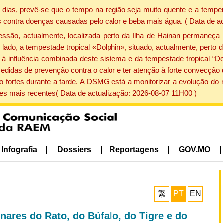
dias, prevê-se que o tempo na região seja muito quente e a temper
 contra doenças causadas pelo calor e beba mais água. ( Data de a
ão, actualmente, localizada perto da Ilha de Hainan permaneça 
lado, a tempestade tropical «Dolphin», situado, actualmente, perto 
à influência combinada deste sistema e da tempestade tropical “Do
edidas de prevenção contra o calor e ter atenção à forte convecçã
o fortes durante a tarde. A DSMG está a monitorizar a evolução do r
s mais recentes( Data de actualização: 2026-08-07 11H00 )
Infografia
Dossiers
Reportagens
GOV.MO
繁
PT
EN
nares do Rato, do Búfalo, do Tigre e do