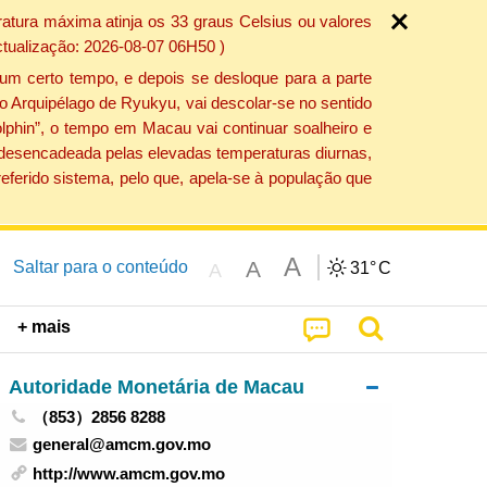
atura máxima atinja os 33 graus Celsius ou valores
ctualização: 2026-08-07 06H50 )
um certo tempo, e depois se desloque para a parte
do Arquipélago de Ryukyu, vai descolar-se no sentido
lphin”, o tempo em Macau vai continuar soalheiro e
o desencadeada pelas elevadas temperaturas diurnas,
eferido sistema, pelo que, apela-se à população que
A
A
Saltar para o conteúdo
31°
C
A
+ mais
Autoridade Monetária de Macau
（853）2856 8288
general@amcm.gov.mo
http://www.amcm.gov.mo