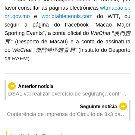
favor consultar as páginas electrónicas
wttmacao.sp
ort.gov.mo
e
worldtabletennis.com
do WTT, ou
seguir a página do Facebook “Macao Major
Sporting Events”, a conta oficial do
WeChat
“
澳門體
育
” (Desporto de Macau) e a conta de assinatura
do
WeChat
“
澳門特區體育局
” (Instituto do Desporto
da RAEM).
Anterior notícia
DSAL vai realizar exercício de segurança contra
incêndio nos dias 11 e 12 Os serviços de
Seguinte notícia
atendimento ao público continuarão a funcionar
Conferência de Imprensa do Circuito de 3x3 da
normalmente
Grande Baía 2024 apresentado pela Wynn
Macau