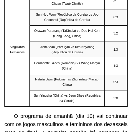
3:1
Chuan (Taipé Chinês)
Suh Hyo Won (República da Coreia) vs Joo
0:3
Cheonhui (República da Coreia)
Orawan Paranang (Tailândia) vs Doo Hoi Kem
3:2
(Hong Kong, China)
Singulares
Jieni Shao (Portugal) vs Kim Nayeong
1:3
Femininos
(República da Coreia)
Bernadette Szocs (Roménia) vs Wang Manyu
1:3
(China)
Natalia Bajor (Polónia) vs Zhu Yuling (Macau,
0:3
China)
Sun Yingsha (China) vs Jeon Jihee (República
3:0
da Coreia)
O programa de amanhã (dia 10) vai continuar
com os jogos masculinos e femininos dos dezasseis