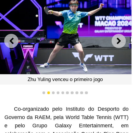
ANTERIOR
SEGU
Zhu Yuling venceu o primeiro jogo
1
2
3
4
5
6
7
8
9
10
Co-organizado pelo Instituto do Desporto do
Governo da RAEM, pela World Table Tennis (WTT)
e pelo Grupo Galaxy Entertainment, em