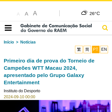
A
C
A
26°
A
Pesq
Índice
Início
Notícias
繁
简
PT
EN
Primeiro dia de prova do Torneio de
Campeões WTT Macau 2024,
apresentado pelo Grupo Galaxy
Entertainment
Instituto do Desporto
2024-09-10 00:00