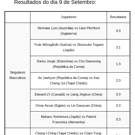
Resultados do dia 9 de Setembro:
Jogadores
Resultados
Nicholas Lum (Austrália) vs Liam Pitchford
0:3
(Inglaterra)
Truls Möregårdh (Suécia) vs Shunsuke Togami
3:1
(Japão)
Darko Jorgic (Eslovénia) vs Cho Daeseong
1:3
(República da Coreia)
Singulares
Masculinos
An Jaehyun (República da Coreia) vs Kao
2:3
Cheng-Jui (Taipé Chinês)
Edward LY (Canadá) vs Liang Jingkun (China)
0:3
Omar Assar (Egipto) vs Lin Gaoyuan (China)
0:3
Maharu Yoshimura (Japão) vs Patrick
0:3
Franziska (Alemanha)
Cheng I-Ching (Taipé Chinês) vs Chien Tung-