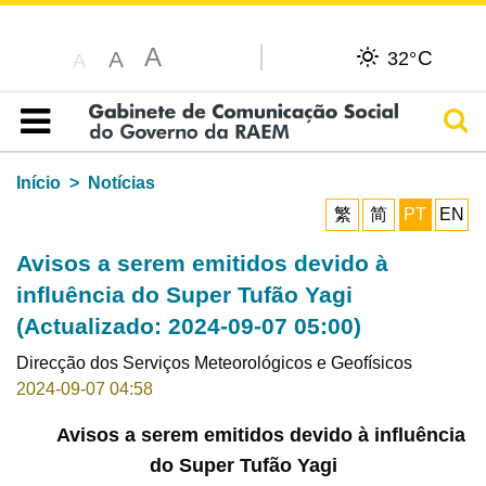
A
C
A
32°
A
Pesq
Índice
Início
Notícias
繁
简
PT
EN
Avisos a serem emitidos devido à
influência do Super Tufão Yagi
(Actualizado: 2024-09-07 05:00)
Direcção dos Serviços Meteorológicos e Geofísicos
2024-09-07 04:58
Avisos a serem emitidos devido à influência
do Super Tufão Yagi