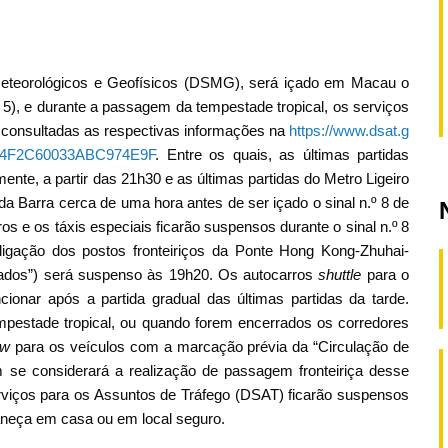
eteorológicos e Geofísicos (DSMG), será içado em Macau o
ia 5), e durante a passagem da tempestade tropical, os serviços
 consultadas as respectivas informações na
https://www.dsat.g
6B04F2C60033ABC974E9F
. Entre os quais, as últimas partidas
ente, a partir das 21h30 e as últimas partidas do Metro Ligeiro
da Barra cerca de uma hora antes de ser içado o sinal n.º 8 de
os e os táxis especiais ficarão suspensos durante o sinal n.º 8
ligação dos postos fronteiriços da Ponte Hong Kong-Zhuhai-
rados”) será suspenso às 19h20. Os autocarros
shuttle
para o
ionar após a partida gradual das últimas partidas da tarde.
empestade tropical, ou quando forem encerrados os corredores
ow
para os veículos com a marcação prévia da “Circulação de
se considerará a realização de passagem fronteiriça desse
viços para os Assuntos de Tráfego (DSAT) ficarão suspensos
aneça em casa ou em local seguro.