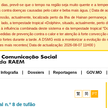
dias, prevê-se que o tempo na região seja muito quente e a temper
 contra doenças causadas pelo calor e beba mais água. ( Data de a
ão, actualmente, localizada perto da Ilha de Hainan permaneça 
lado, a tempestade tropical «Dolphin», situado, actualmente, perto 
à influência combinada deste sistema e da tempestade tropical “Do
edidas de prevenção contra o calor e ter atenção à forte convecçã
o fortes durante a tarde. A DSMG está a monitorizar a evolução do r
s mais recentes( Data de actualização: 2026-08-07 11H00 )
Infografia
Dossiers
Reportagens
GOV.MO
繁
简
PT
l n.º 8 de tufão