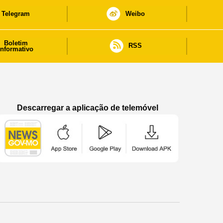
Telegram
Weibo
Boletim
RSS
informativo
Descarregar a aplicação de telemóvel
Aplicação de telemóvel “Notícias do Governo
Aplicação de telemóvel “Notícia
Aplicação de telem