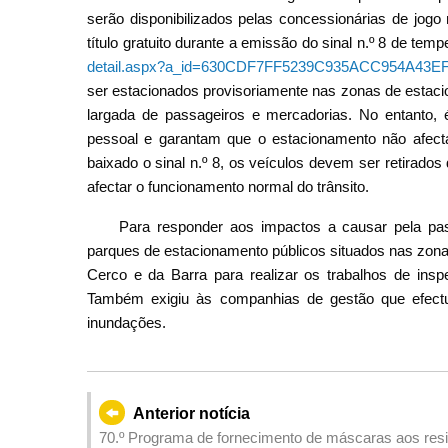
serão disponibilizados pelas concessionárias de jogo
título gratuito durante a emissão do sinal n.º 8 de temp
detail.aspx?a_id=630CDF7FF5239C935ACC954A43E
ser estacionados provisoriamente nas zonas de estaci
largada de passageiros e mercadorias. No entanto,
pessoal e garantam que o estacionamento não afecta
baixado o sinal n.º 8, os veículos devem ser retirado
afectar o funcionamento normal do trânsito.
Para responder aos impactos a causar pela p
parques de estacionamento públicos situados nas zona
Cerco e da Barra para realizar os trabalhos de insp
Também exigiu às companhias de gestão que efectu
inundações.
Anterior notícia
70.º Programa de fornecimento de máscaras aos resi