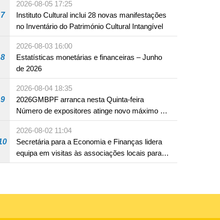
2026-08-05 17:25
ocidentais
7
Instituto Cultural inclui 28 novas manifestações
no Inventário do Património Cultural Intangível
2026-08-03 16:00
8
Estatísticas monetárias e financeiras – Junho
de 2026
2026-08-04 18:35
9
2026GMBPF arranca nesta Quinta-feira
Número de expositores atinge novo máximo em
18 anos
2026-08-02 11:04
10
Secretária para a Economia e Finanças lidera
equipa em visitas às associações locais para
consolidar consensos e promover os trabalhos
nas áreas económica e social