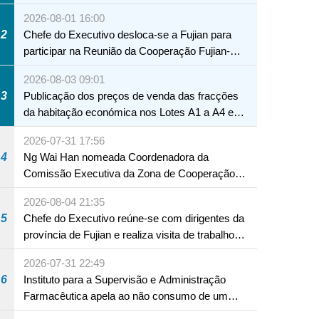
2026-08-01 16:00
2
Chefe do Executivo desloca-se a Fujian para
participar na Reunião da Cooperação Fujian-
Macau
2026-08-03 09:01
3
Publicação dos preços de venda das fracções
da habitação económica nos Lotes A1 a A4 e
A12 da Zona A dos Novos Aterros
2026-07-31 17:56
4
Ng Wai Han nomeada Coordenadora da
Comissão Executiva da Zona de Cooperação
Aprofundada entre Guangdong e Macau em
2026-08-04 21:35
Hengqin
5
Chefe do Executivo reúne-se com dirigentes da
província de Fujian e realiza visita de trabalho
em Fuzhou
2026-07-31 22:49
6
Instituto para a Supervisão e Administração
Farmacêutica apela ao não consumo de um
produto com substâncias medicamentosas