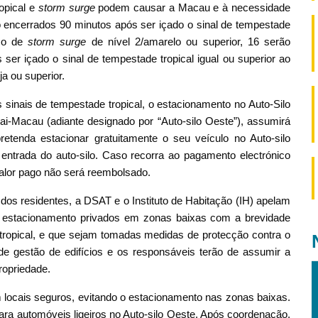
opical e
storm surge
podem causar a Macau e à necessidade
 encerrados 90 minutos após ser içado o sinal de tempestade
iso de
storm surge
de nível 2/amarelo ou superior, 16 serão
 ser içado o sinal de tempestade tropical igual ou superior ao
ja ou superior.
s sinais de tempestade tropical, o estacionamento no Auto-Silo
i-Macau (adiante designado por “Auto-silo Oeste”), assumirá
retenda estacionar gratuitamente o seu veículo no Auto-silo
a entrada do auto-silo. Caso recorra ao pagamento electrónico
valor pago não será reembolsado.
dos residentes, a DSAT e o Instituto de Habitação (IH) apelam
 estacionamento privados em zonas baixas com a brevidade
e tropical, e que sejam tomadas medidas de protecção contra o
de gestão de edifícios e os responsáveis terão de assumir a
ropriedade.
locais seguros, evitando o estacionamento nas zonas baixas.
para automóveis ligeiros no Auto-silo Oeste. Após coordenação,