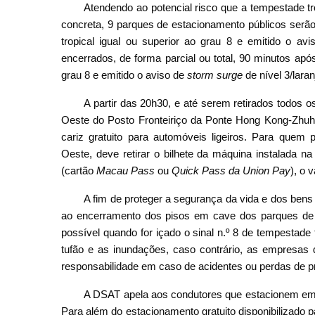
Atendendo ao potencial risco que a tempestade tr
concreta, 9 parques de estacionamento públicos serão
tropical igual ou superior ao grau 8 e emitido o av
encerrados, de forma parcial ou total, 90 minutos após
grau 8 e emitido o aviso de
storm surge
de nível 3/laran
A partir das 20h30, e até serem retirados todos o
Oeste do Posto Fronteiriço da Ponte Hong Kong-Zhuha
cariz gratuito para automóveis ligeiros. Para quem p
Oeste, deve retirar o bilhete da máquina instalada n
(cartão
Macau Pass
ou
Quick Pass da Union Pay
), o 
A fim de proteger a segurança da vida e dos bens 
ao encerramento dos pisos em cave dos parques de
possível quando for içado o sinal n.º 8 de tempestad
tufão e as inundações, caso contrário, as empresas 
responsabilidade em caso de acidentes ou perdas de p
A DSAT apela aos condutores que estacionem em 
Para além do estacionamento gratuito disponibilizado 