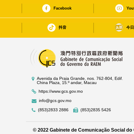
Facebook
You
抖音
今
Avenida da Praia Grande, nos. 762-804, Edif.
China Plaza, 15.º andar, Macau
https://www.gcs.gov.mo
info@gcs.gov.mo
(853)2833 2886
(853)2835 5426
© 2022 Gabinete de Comunicação Social d