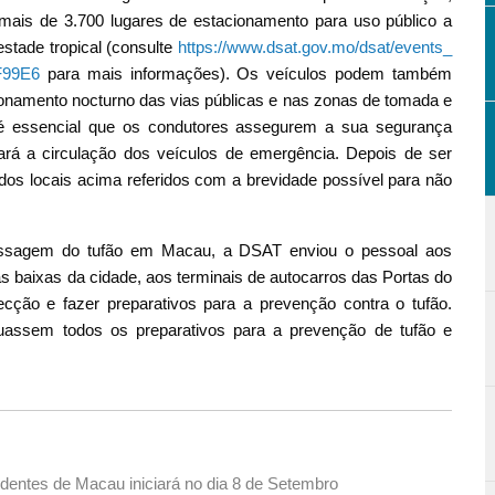
 mais de 3.700 lugares de estacionamento para uso público a
estade tropical (consulte
https://www.dsat.gov.mo/dsat/events_
F99E6
para mais informações). Os veículos podem também
onamento nocturno das vias públicas e nas zonas de tomada e
 é essencial que os condutores assegurem a sua segurança
rá a circulação dos veículos de emergência. Depois de ser
s dos locais acima referidos com a brevidade possível para não
assagem do tufão em Macau, a DSAT enviou o pessoal aos
s baixas da cidade, aos terminais de autocarros das Portas do
ecção e fazer preparativos para a prevenção contra o tufão.
assem todos os preparativos para a prevenção de tufão e
dentes de Macau iniciará no dia 8 de Setembro