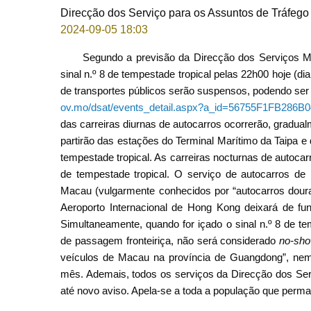
Direcção dos Serviço para os Assuntos de Tráfego
2024-09-05 18:03
Segundo a previsão da Direcção dos Serviços M
sinal n.º 8 de tempestade tropical pelas 22h00 hoje (d
de transportes públicos serão suspensos, podendo ser
ov.mo/dsat/events_detail.aspx?a_id=56755F1FB28
das carreiras diurnas de autocarros ocorrerão, gradualm
partirão das estações do Terminal Marítimo da Taipa e 
tempestade tropical. As carreiras nocturnas de autocarr
de tempestade tropical. O serviço de autocarros de 
Macau (vulgarmente conhecidos por “autocarros dou
Aeroporto Internacional de Hong Kong deixará de func
Simultaneamente, quando for içado o sinal n.º 8 de t
de passagem fronteiriça, não será considerado
no-sh
veículos de Macau na província de Guangdong”, nem 
mês. Ademais, todos os serviços da Direcção dos Ser
até novo aviso. Apela-se a toda a população que perm