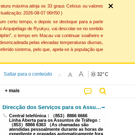
atura máxima atinja os 33 graus Celsius ou valores
ctualização: 2026-08-07 06H50 )
um certo tempo, e depois se desloque para a parte
do Arquipélago de Ryukyu, vai descolar-se no sentido
lphin”, o tempo em Macau vai continuar soalheiro e
o desencadeada pelas elevadas temperaturas diurnas,
eferido sistema, pelo que, apela-se à população que
A
A
Saltar para o conteúdo
32°
C
A
+ mais
Direcção dos Serviços para os Assuntos de Tráfego
Central telefónica：（853）8866 6666
Linha Aberta para os Assuntos de Tráfego：
（853）8866 6363 （As chamadas são
atendidas pessoalmente durante as horas de
expediente e gravadas automaticamente fora