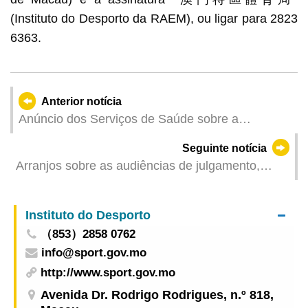
(Instituto do Desporto da RAEM), ou ligar para 2823
6363.
Anterior notícia
Anúncio dos Serviços de Saúde sobre a
programação da prestação de assistência médica
Seguinte notícia
e as medidas no Centro Hospitalar Conde de São
Arranjos sobre as audiências de julgamento,
Januário, Centros / Postos de Saúde quando for
durante o tufão, no TJB
içado o sinal n.º 8 ou de grau superior de
tempestade tropical
Instituto do Desporto
（853）2858 0762
info@sport.gov.mo
http://www.sport.gov.mo
Avenida Dr. Rodrigo Rodrigues, n.º 818,