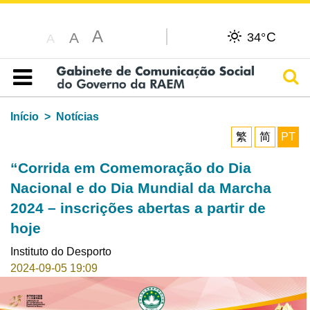
A
C
A
34°
A
Pesq
Índice
Início
Notícias
繁
简
PT
“Corrida em Comemoração do Dia
Nacional e do Dia Mundial da Marcha
2024 – inscrições abertas a partir de
hoje
Instituto do Desporto
2024-09-05 19:09