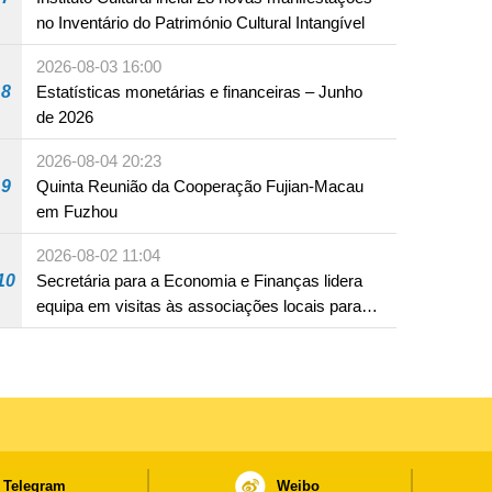
no Inventário do Património Cultural Intangível
2026-08-03 16:00
8
Estatísticas monetárias e financeiras – Junho
de 2026
2026-08-04 20:23
9
Quinta Reunião da Cooperação Fujian-Macau
em Fuzhou
2026-08-02 11:04
10
Secretária para a Economia e Finanças lidera
equipa em visitas às associações locais para
consolidar consensos e promover os trabalhos
nas áreas económica e social
Telegram
Weibo