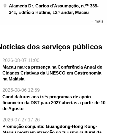
os
Alameda Dr. Carlos d'Assumpção, n.
335-
341, Edifício Hotline, 12.º andar, Macau
+ mais
Notícias dos serviços públicos
2026-08-07 11:00
Macau marca presença na Conferência Anual de
Cidades Criativas da UNESCO em Gastronomia
na Malásia
2026-08-06 12:59
Candidaturas aos três programas de apoio
financeiro da DST para 2027 abertas a partir de 10
de Agosto
2026-07-27 17:26
Promoção conjunta: Guangdong-Hong Kong-
Macau mostram atracção do turismo cultural da