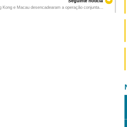
Seguinte notícia
g Kong e Macau desencadearam a operação conjunta
sfronteiriços e alcançar os resultados esperados