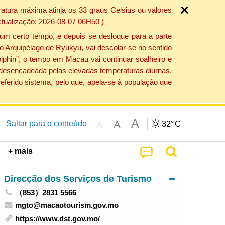
atura máxima atinja os 33 graus Celsius ou valores
ctualização: 2026-08-07 06H50 )
um certo tempo, e depois se desloque para a parte
do Arquipélago de Ryukyu, vai descolar-se no sentido
lphin”, o tempo em Macau vai continuar soalheiro e
o desencadeada pelas elevadas temperaturas diurnas,
eferido sistema, pelo que, apela-se à população que
A
A
Saltar para o conteúdo
32°
C
A
+ mais
Direcção dos Serviços de Turismo
（853）2831 5566
mgto@macaotourism.gov.mo
https://www.dst.gov.mo/