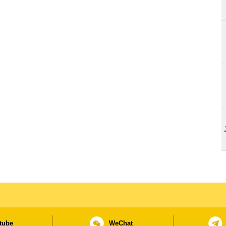
tube
WeChat