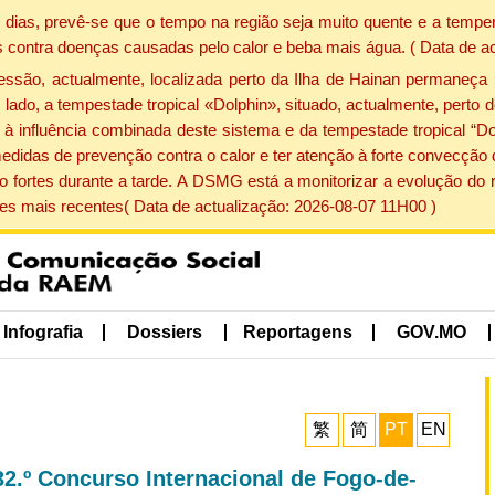
dias, prevê-se que o tempo na região seja muito quente e a temper
 contra doenças causadas pelo calor e beba mais água. ( Data de a
ão, actualmente, localizada perto da Ilha de Hainan permaneça 
lado, a tempestade tropical «Dolphin», situado, actualmente, perto 
à influência combinada deste sistema e da tempestade tropical “Do
edidas de prevenção contra o calor e ter atenção à forte convecçã
o fortes durante a tarde. A DSMG está a monitorizar a evolução do r
s mais recentes( Data de actualização: 2026-08-07 11H00 )
Infografia
Dossiers
Reportagens
GOV.MO
繁
简
PT
EN
2.º Concurso Internacional de Fogo-de-