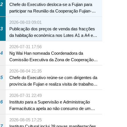
2
Chefe do Executivo desloca-se a Fujian para
participar na Reunião da Cooperação Fujian-
Macau
2026-08-03 09:01
3
Publicação dos preços de venda das fracções
da habitação económica nos Lotes A1 a A4 e
A12 da Zona A dos Novos Aterros
2026-07-31 17:56
4
Ng Wai Han nomeada Coordenadora da
Comissão Executiva da Zona de Cooperação
Aprofundada entre Guangdong e Macau em
2026-08-04 21:35
Hengqin
5
Chefe do Executivo reúne-se com dirigentes da
província de Fujian e realiza visita de trabalho
em Fuzhou
2026-07-31 22:49
6
Instituto para a Supervisão e Administração
Farmacêutica apela ao não consumo de um
produto com substâncias medicamentosas
2026-08-05 17:25
ocidentais
7
Instituto Cultural inclui 28 novas manifestações