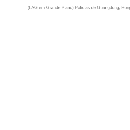
(LAG em Grande Plano) Polícias de Guangdong, Hon
“Trovoada 2024”: combater eficazmente os crimes tran