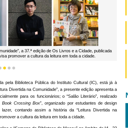
de Macau” no âmbito do “4 ∙ 23 Dia de Leitura Conjunta em Toda a 
ucesso, permitindo às crianças aprender e divertirem-se através de 
1
2
3
4
da pela Biblioteca Pública do Instituto Cultural (IC), está já à
itura Divertida na Comunidade”, a presente edição apresenta a
ialmente para os funcionários; o “Salão Literário”, realizado
ook Crossing Box
”, organizado por estudantes de design
lazer, contando assim a história da “Leitura Divertida na
omover a cultura da leitura em toda a cidade.