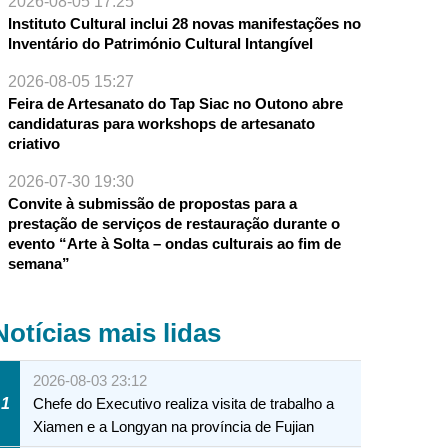
2026-08-05 17:25
Instituto Cultural inclui 28 novas manifestações no
Inventário do Património Cultural Intangível
2026-08-05 15:27
Feira de Artesanato do Tap Siac no Outono abre
candidaturas para workshops de artesanato
criativo
Cidade de Macau” de
2026-07-30 19:30
várias actividades.
Convite à submissão de propostas para a
prestação de serviços de restauração durante o
evento “Arte à Solta – ondas culturais ao fim de
semana”
Notícias mais lidas
2026-08-03 23:12
1
Chefe do Executivo realiza visita de trabalho a
Xiamen e a Longyan na província de Fujian