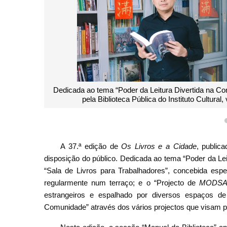
ão de Os Livros e a Cidade, publicada
A “Semana da Biblioteca 
ra da leitura em toda a cidade.
2024 foi concluída com s
A 37.ª edição de
Os Livros e a Cidade
, publica
disposição do público. Dedicada ao tema “Poder da Le
“Sala de Livros para Trabalhadores”, concebida espec
regularmente num terraço; e o “Projecto de
MODSA B
estrangeiros e espalhado por diversos espaços de 
Comunidade” através dos vários projectos que visam pr