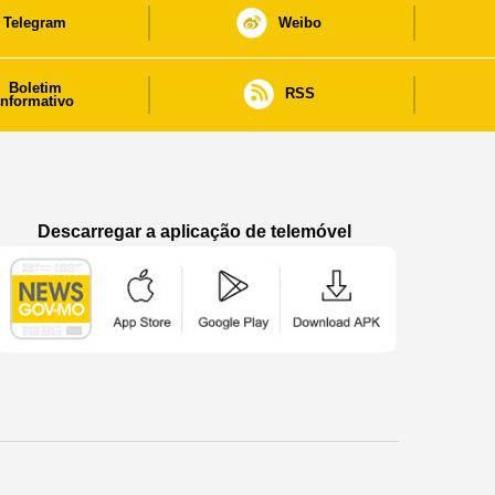
Telegram
Weibo
Boletim
RSS
informativo
Descarregar a aplicação de telemóvel
Aplicação de telemóvel “Notícias do Governo
Aplicação de telemóvel “Notícia
Aplicação de telem