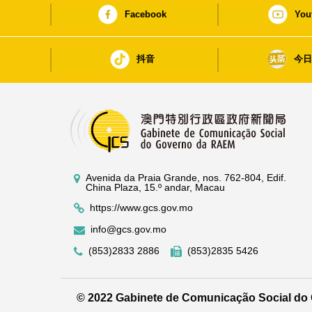
Facebook
You
抖音
今
Avenida da Praia Grande, nos. 762-804, Edif.
China Plaza, 15.º andar, Macau
https://www.gcs.gov.mo
info@gcs.gov.mo
(853)2833 2886
(853)2835 5426
© 2022 Gabinete de Comunicação Social d