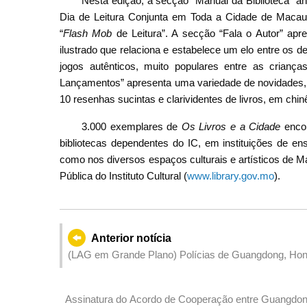
Nesta edição, a secção “Manual da Biblioteca” an
Dia de Leitura Conjunta em Toda a Cidade de Macau”
“
Flash Mob
de Leitura”. A secção “Fala o Autor” apr
ilustrado que relaciona e estabelece um elo entre os 
jogos autênticos, muito populares entre as crian
Lançamentos” apresenta uma variedade de novidades, inc
10 resenhas sucintas e clarividentes de livros, em chin
3.000 exemplares de
Os Livros e a Cidade
encon
bibliotecas dependentes do IC, em instituições de en
como nos diversos espaços culturais e artísticos de 
Pública do Instituto Cultural (
www.library.gov.mo
).
Anterior notícia
(LAG em Grande Plano) Polícias de Guangdong, Ho
“Trovoada 2024”: combater eficazmente os crimes tra
Assinatura do Acordo de Cooperação entre Guangdo