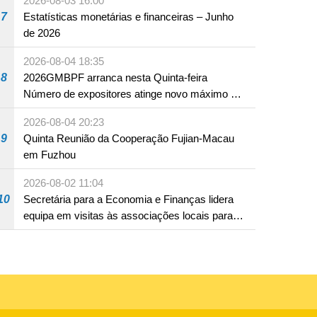
2026-08-03 16:00
7
Estatísticas monetárias e financeiras – Junho
de 2026
2026-08-04 18:35
8
2026GMBPF arranca nesta Quinta-feira
Número de expositores atinge novo máximo em
18 anos
2026-08-04 20:23
9
Quinta Reunião da Cooperação Fujian-Macau
em Fuzhou
2026-08-02 11:04
10
Secretária para a Economia e Finanças lidera
equipa em visitas às associações locais para
consolidar consensos e promover os trabalhos
nas áreas económica e social