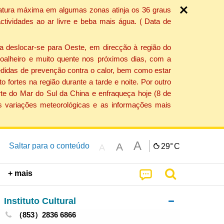
ratura máxima em algumas zonas atinja os 36 graus
tividades ao ar livre e beba mais água. ( Data de
a deslocar-se para Oeste, em direcção à região do
 soalheiro e muito quente nos próximos dias, com a
edidas de prevenção contra o calor, bem como estar
fortes na região durante a tarde e noite. Por outro
rte do Mar do Sul da China e enfraqueça hoje (8 de
s variações meteorológicas e as informações mais
A
A
Saltar para o conteúdo
29°
C
A
+ mais
Instituto Cultural
（853）2836 6866