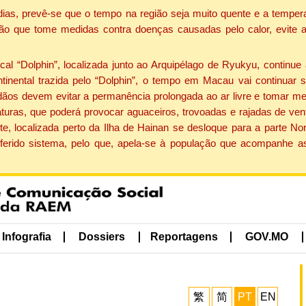
dias, prevê-se que o tempo na região seja muito quente e a tempe
ão que tome medidas contra doenças causadas pelo calor, evite ac
 “Dolphin”, localizada junto ao Arquipélago de Ryukyu, continue 
ntinental trazida pelo “Dolphin”, o tempo em Macau vai continuar
dãos devem evitar a permanência prolongada ao ar livre e tomar m
ras, que poderá provocar aguaceiros, trovoadas e rajadas de vento 
e, localizada perto da Ilha de Hainan se desloque para a parte No
ferido sistema, pelo que, apela-se à população que acompanhe a
Infografia
Dossiers
Reportagens
GOV.MO
繁
简
PT
EN