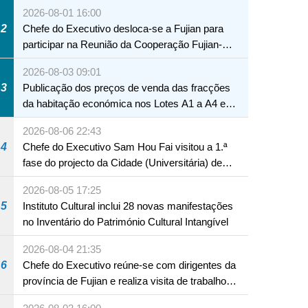
2026-08-01 16:00
2
Chefe do Executivo desloca-se a Fujian para
participar na Reunião da Cooperação Fujian-
Macau
2026-08-03 09:01
3
Publicação dos preços de venda das fracções
da habitação económica nos Lotes A1 a A4 e
A12 da Zona A dos Novos Aterros
2026-08-06 22:43
4
Chefe do Executivo Sam Hou Fai visitou a 1.ª
fase do projecto da Cidade (Universitária) de
Educação Internacional de Macau e Hengqin
2026-08-05 17:25
5
Instituto Cultural inclui 28 novas manifestações
no Inventário do Património Cultural Intangível
2026-08-04 21:35
6
Chefe do Executivo reúne-se com dirigentes da
província de Fujian e realiza visita de trabalho
em Fuzhou