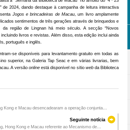
alisa a “Semana da Biblioteca de Macau” no âmbito do “4 ∙ 23
 de 2024, dando destaque à campanha de leitura interactiva
esenta
Jogos e brincadeiras de Macau
, um livro amplamente
delicados sentimentos de três gerações através de brinquedos e
ças da região de Lingnan há meio século. A secção “Novos
luindo livros e revistas. Além disso, esta edição inclui ainda
ês, português e inglês.
tram-se disponíveis para levantamento gratuito em todas as
sino superior, na Galeria Tap Seac e em várias livrarias, bem
Macau. A versão
online
está disponível no sítio
web
da Biblioteca
ng Kong e Macau desencadearam a operação conjunta
nsfronteiriços e alcançar os resultados esperados
Seguinte notícia
ng, Hong Kong e Macau referente ao Mecanismo de