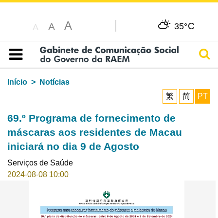
A
C
A
35°
A
Pesq
Índice
Início
Notícias
繁
简
PT
69.º Programa de fornecimento de
máscaras aos residentes de Macau
iniciará no dia 9 de Agosto
Serviços de Saúde
2024-08-08 10:00