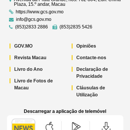
Plaza, 15.º andar, Macau
https://www.gcs.gov.mo
info@gcs.gov.mo
(853)2833 2886
(853)2835 5426
GOV.MO
Opiniões
Revista Macau
Contacte-nos
Livro do Ano
Declaração de
Privacidade
Livro de Fotos de
Macau
Cláusulas de
Utilização
Descarregar a aplicação de telemóvel
Aplicação de telemóvel “Notícias do G
Aplicação de telemóvel “
Aplicação 