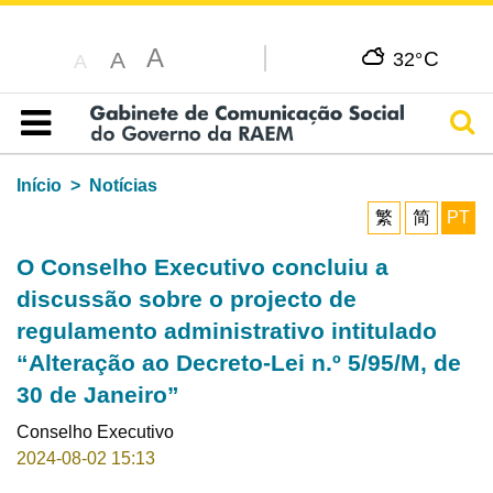
A
C
A
32°
A
Pesq
Índice
Início
Notícias
繁
简
PT
O Conselho Executivo concluiu a
discussão sobre o projecto de
regulamento administrativo intitulado
“Alteração ao Decreto-Lei n.º 5/95/M, de
30 de Janeiro”
Conselho Executivo
2024-08-02 15:13