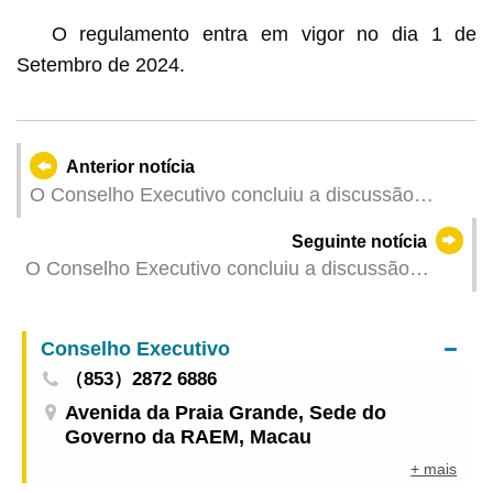
O regulamento entra em vigor no dia 1 de
Setembro de 2024.
Anterior notícia
O Conselho Executivo concluiu a discussão
sobre o projecto de regulamento administrativo
Seguinte notícia
intitulado “Regulamentação da Lei sindical”
O Conselho Executivo concluiu a discussão
sobre o projecto de regulamento administrativo
intitulado “Alteração ao Regulamento
Conselho Executivo
Administrativo n.º 24/2020 ‒ Regulamentação da
（853）2872 6886
governação electrónica”
Avenida da Praia Grande, Sede do
Governo da RAEM, Macau
+ mais